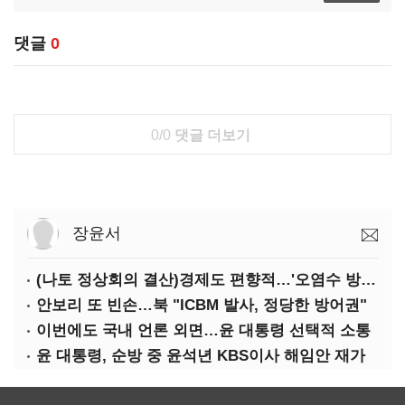
댓글
0
0/0
댓글 더보기
장윤서
(나토 정상회의 결산)경제도 편향적…'오염수 방류'만 용인
안보리 또 빈손…북 "ICBM 발사, 정당한 방어권"
이번에도 국내 언론 외면…윤 대통령 선택적 소통
윤 대통령, 순방 중 윤석년 KBS이사 해임안 재가