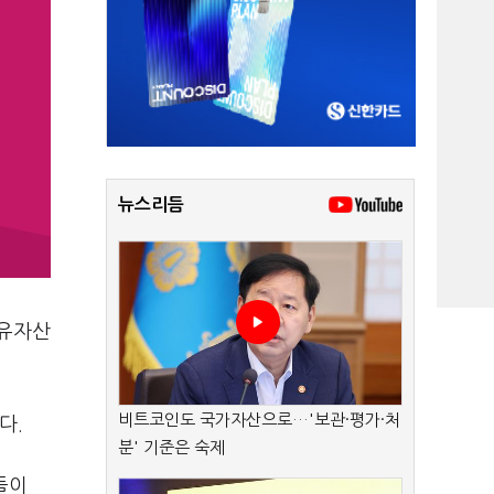
뉴스리듬
고유자산
비트코인도 국가자산으로…'보관·평가·처
다.
분' 기준은 숙제
들이