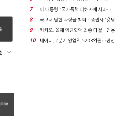
지에 상한가...
7
이 대통령 "국가폭력 피해자에 사과…
적극적 조사로 진...
8
국고채 담합 과징금 철퇴…증권사 '충당
금 폭탄' 우려...
9
카카오, 올해 임금협약 최종 타결…연봉
6.3% 인상·격려...
10
네이버, 2분기 영업익 5203억원…전년
비 0.2% 감소...
순