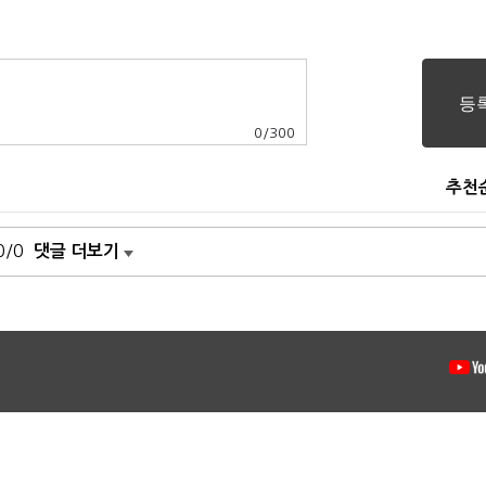
0
/
300
추천
0/0
댓글 더보기