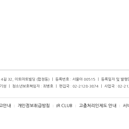
길 32, 이토마토빌딩 (합정동) ㅣ 등록번호 : 서울아 00515 ㅣ 등록일자 및 발행일자 :
성 ㅣ 청소년보호책임자 : 최병호 ㅣ 편집국 : 02-2128-3874 ㅣ 사업국 : 02-21
고안내
개인정보취급방침
IR CLUB
고충처리인제도 안내
서
I
I
I
I