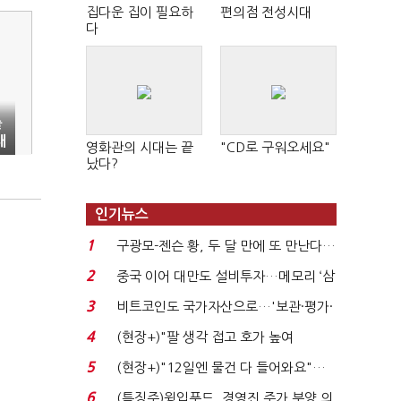
집다운 집이 필요하
편의점 전성시대
다
출
새
영화관의 시대는 끝
"CD로 구워오세요"
났다?
인기뉴스
1
구광모-젠슨 황, 두 달 만에 또 만난다…
로봇·AI 등 논...
2
중국 이어 대만도 설비투자…메모리 ‘삼
국전쟁’
3
비트코인도 국가자산으로…'보관·평가·
처분' 기준은 ...
4
(현장+)"팔 생각 접고 호가 높여
요"…'덜 똘똘한 한 채' 20...
5
(현장+)"12일엔 물건 다 들어와요"…
빈 매대 채우며 문 연 ...
6
(특징주)윙입푸드, 경영진 주가 부양 의