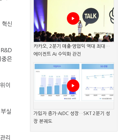
 혁신
카카오, 2분기 매출·영업익 역대 최대…
R&D
에이전트 AI 수익화 관건
비중은
4위이
 부실
가입자 증가·AIDC 성장…SKT 2분기 성
장 본궤도
 관리