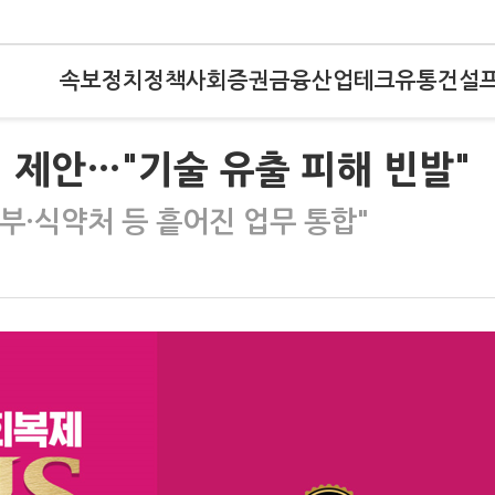
속보
정치
정책
사회
증권
금융
산업
테크
유통
건설
 제안…"기술 유출 피해 빈발"
부·식약처 등 흩어진 업무 통합"