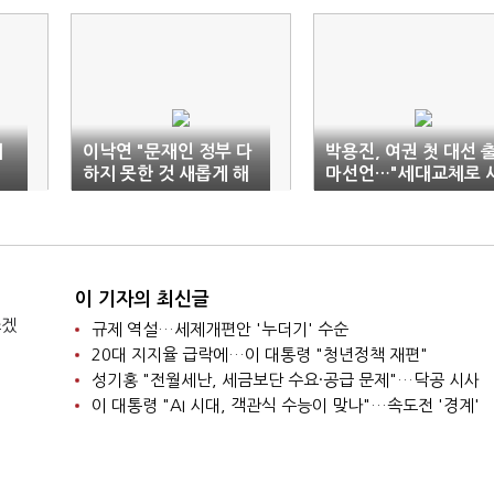
재
이낙연 "문재인 정부 다
박용진, 여권 첫 대선 
서
하지 못한 것 새롭게 해
마선언…"세대교체로 
야 할 책임 있어"
시대"
이 기자의 최신글
쓰겠
규제 역설…세제개편안 '누더기' 수순
20대 지지율 급락에…이 대통령 "청년정책 재편"
성기홍 "전월세난, 세금보단 수요·공급 문제"…닥공 시사
이 대통령 "AI 시대, 객관식 수능이 맞나"…속도전 '경계'