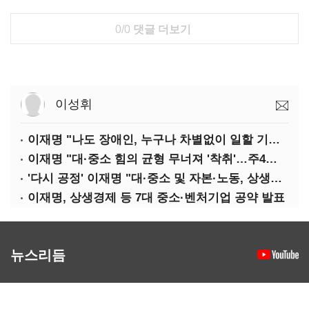
0/0
댓글 더보기
이성휘
이재명 "나도 장애인, 누구나 차별없이 일할 기회 중요"
이재명 "대·중소 힘의 균형 무너져 '착취'…주4일제, 가야할 길"
'다시 공정' 이재명 "대·중소 및 자본·노동, 상생하는 공정한 성장"
이재명, 상생경제 등 7대 중소·벤처기업 공약 발표
뉴스리듬