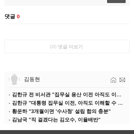
댓글
0
0/0
댓글 더보기
김동현
김한규 전 비서관 "집무실 용산 이전 아직도 이해 못 해…독단 우려"
김한규 "대통령 집무실 이전, 아직도 이해할 수 없는 결정"
황운하 "3개월이면 '수사청' 설립 합의 충분"
김남국 "직 걸겠다는 김오수, 이율배반"