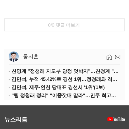
0/0
댓글 더보기
동지훈
친명계 "정청래 지도부 당정 엇박자"…친청계 "신천지 오물 폭탄"
김민석, 누적 45.42%로 경선 1위…정청래와 격차 0.86%p(2보)
김민석, 제주·인천 당대표 경선서 '1위'(1보)
"팀 정청래 정리" "이중잣대 말라"…민주 최고위원 계파 다툼 격화
뉴스리듬