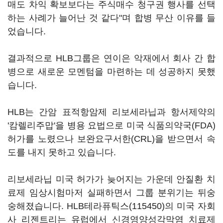
매도 차익 확보보다는 주식매수 청구권 행사를 선택
하는 사례가 늘어난 것 같다"며 합병 무산 이유를 들
었습니다.
결과적으로 HLB그룹은 연이은 악재에서 회사 간 합
병으로 새로운 모멘텀을 마련하는 데 성공하지 못했
습니다.
HLB는 간암 표적항암제 리보세라닙과 항서제약의
'캄렐리주맙'을 병용 요법으로 미국 식품의약국(FDA)
허가를 노렸으나 보완요구서한(CRL)을 받으면서 속
도를 내지 못하고 있습니다.
리보세라닙 미국 허가가 늦어지는 가운데 안질환 치
료제 임상시험마저 실패하면서 그룹 분위기는 뒤숭
숭해졌습니다.
HLB테라퓨틱스(115450)
의 미국 자회
사 리젠트리는 유럽에서 신경영양성각막염 치료제