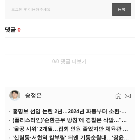
댓글
0
0/0
댓글 더보기
송정은
홍명보 선임 논란 2년…2024년 파동부터 소환·압색까지
(폴리스라인)'순환근무 방침'에 경찰은 삭발…"베테랑·수사력 보강 먼저"
'올공 시위' 2개월…집회 인원 줄었지만 체육관 봉쇄 계속
'신림동·서현역 칼부림' 뒤엔 기동순찰대…'장윤기 은폐·조작' 후엔 내부비리수사대