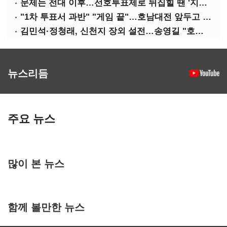
문제는 전대 이후…선호투표제로 뒤집힐 땐 '지지층 불복'
"1차 투표서 과반" "게임 끝"…호남대전 앞두고 '충돌'
김민석·정청래, 신천지 장외 설전…송영길 "호남 계몽 규탄"
뉴스리듬
주요 뉴스
많이 본 뉴스
함께 볼만한 뉴스