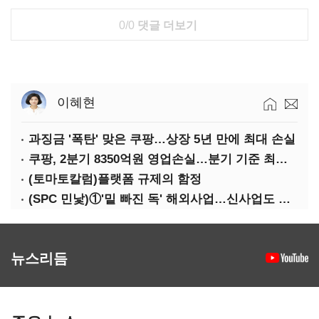
0/0
댓글 더보기
이혜현
과징금 '폭탄' 맞은 쿠팡…상장 5년 만에 최대 손실
쿠팡, 2분기 8350억원 영업손실…분기 기준 최대 적자
(토마토칼럼)플랫폼 규제의 함정
(SPC 민낯)①'밑 빠진 독' 해외사업…신사업도 경고등
뉴스리듬