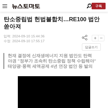
구독
탄소중립법 헌법불합치…RE100 법안
쏟아져
입력: 2024-09-10 15:44:36
수정: 2024-09-10 17:55:17
답글쓰기
헌재 결정에 신재생에너지 지원 법안도 탄력
야권 "정부가 조속히 탄소중립 정책 수립해야"
태양광·풍력 세액공제 4년 연장 법안 등 발의