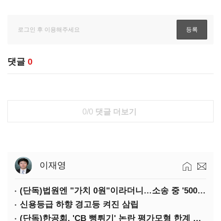
댓글
0
0/0
댓글 더보기
이재영
(단독)법원엔 "가치 0원"이라더니…소송 중 '500원 유증' 강행한 라인게임즈
신용등급 하향 경고등 켜진 삼립
(단독)한공회, 'CB 뻥튀기' 논란 평가모형 한계 인정…당국 방관 속 장부 왜곡 수두룩