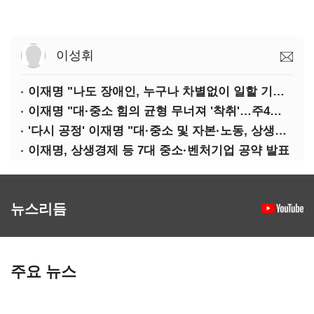
이성휘
이재명 "나도 장애인, 누구나 차별없이 일할 기회 중요"
이재명 "대·중소 힘의 균형 무너져 '착취'…주4일제, 가야할 길"
'다시 공정' 이재명 "대·중소 및 자본·노동, 상생하는 공정한 성장"
이재명, 상생경제 등 7대 중소·벤처기업 공약 발표
뉴스리듬
주요 뉴스