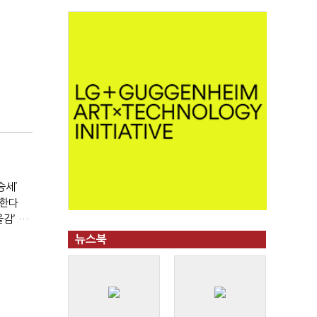
승세’
생한다
인천시 가족돌봄청년 68% 여성…평균 5년 이상 돌봄 ‘우울감’ 호소
뉴스북