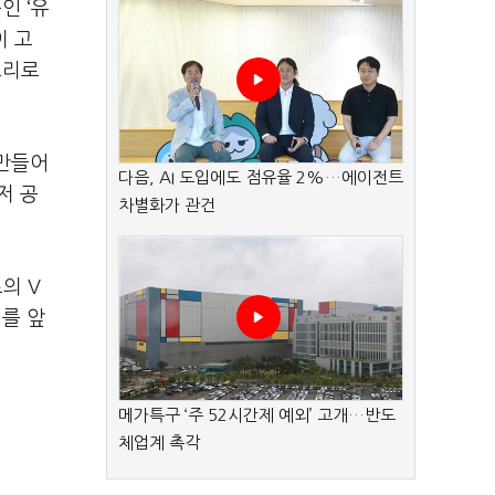
인 ‘유
이 고
토리로
 만들어
다음, AI 도입에도 점유율 2%…에이전트
저 공
차별화가 관건
의 V
를 앞
메가특구 ‘주 52시간제 예외’ 고개…반도
체업계 촉각