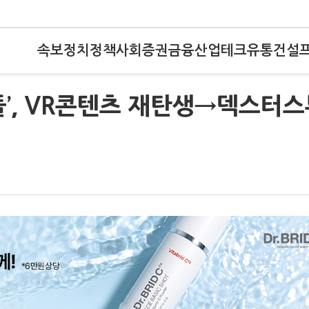
속보
정치
정책
사회
증권
금융
산업
테크
유통
건설
들’, VR콘텐츠 재탄생→덱스터