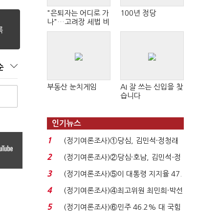
"은퇴자는 어디로 가
100년 정당
나"…고려장 세법 비
판 확산
순
부동산 눈치게임
AI 잘 쓰는 신입을 찾
습니다
인기뉴스
1
(정기여론조사)①당심, 김민석·정청래
'초접전'…대통령 ...
2
(정기여론조사)②당심·호남, 김민석-정
청래 '초접전'...
3
(정기여론조사)⑤이 대통령 지지율 47.
7%…일주일 만에 ...
4
(정기여론조사)④최고위원 최민희·박선
원 '양강'…서미...
5
(정기여론조사)⑥민주 46.2% 대 국힘