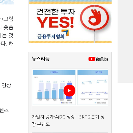
글/그림
의 숏폼
하는 것
다. 해
뉴스리듬
 영상
콘텐츠
가입자 증가·AIDC 성장…SKT 2분기 성
장 본궤도