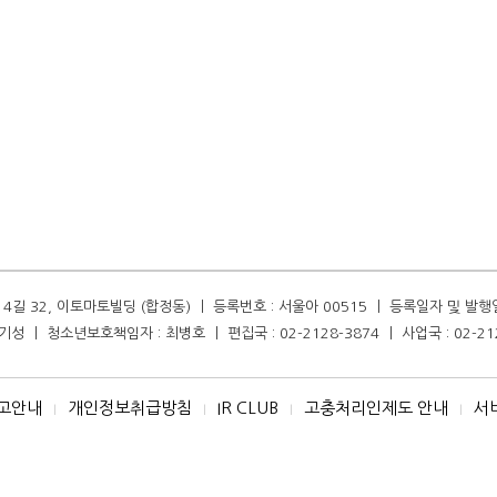
길 32, 이토마토빌딩 (합정동) ㅣ 등록번호 : 서울아 00515 ㅣ 등록일자 및 발행일자 :
성 ㅣ 청소년보호책임자 : 최병호 ㅣ 편집국 : 02-2128-3874 ㅣ 사업국 : 02-21
고안내
개인정보취급방침
IR CLUB
고충처리인제도 안내
서
I
I
I
I