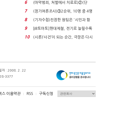
31.0%…오차범위 밖 ...
6
(마약범죄, 처벌에서 치료로)②(단
독)"마약은 전염병…여성...
7
(정기여론조사)③2순위, 10명 중 4명
'송영길'…정청래 '한 ...
8
(기자수첩)진정한 원팀은 '시민과 함
께'일 때 완성...
9
[IB토마토]현대제철, 전기로 늘릴수록
전기료 부담…저...
10
(시론)‘사건’이 되는 순간, 극장은 다시
살아난다...
 2008. 2. 22
28-3377
비스 이용약관
RSS
구독신청
I
I