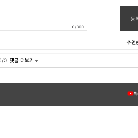
0
/
300
추천
0/0
댓글 더보기