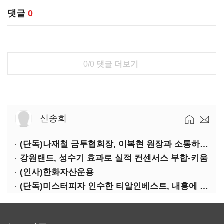
댓글
0
0/0
댓글 더보기
신송희
(단독)나재철 금투협회장, 이복현 원장과 소통하는 사이?
강원랜드, 성수기 효과로 실적 컨센서스 부합-키움
(인사)한화자산운용
(단독)미스터피자 인수한 티알인베스트, 내홍에 무너진 멜파스 인수전 참여