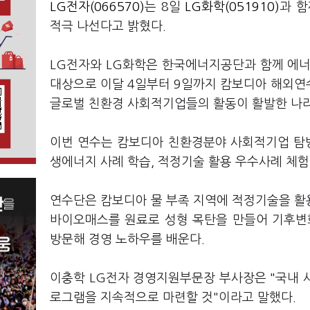
LG전자(066570)
는 8일
LG화학(051910)
과 함
적극 나선다고 밝혔다.
LG전자와 LG화학은 한국에너지공단과 함께 에너지
대상으로 이달 4일부터 9일까지 캄보디아 해외연
글로벌 친환경 사회적기업들의 활동이 활발한 나라
이번 연수는 캄보디아 친환경분야 사회적기업 탐방
생에너지 사례 학습, 적정기술 활용 우수사례 체험
연수단은 캄보디아 물 부족 지역에 적정기술을 활
바이오매스를 원료로 성형 목탄을 만들어 기후변화
방문해 경영 노하우를 배운다.
이충학 LG전자 경영지원부문장 부사장은 "국내 
로그램을 지속적으로 마련할 것"이라고 말했다.