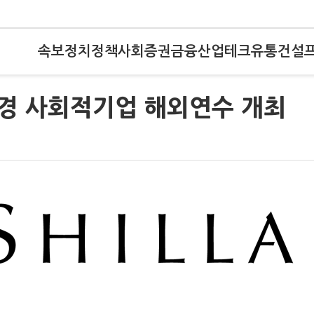
속보
정치
정책
사회
증권
금융
산업
테크
유통
건설
환경 사회적기업 해외연수 개최