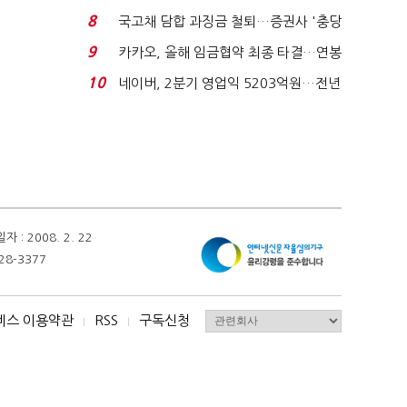
적극적 조사로 진...
8
국고채 담합 과징금 철퇴…증권사 '충당
금 폭탄' 우려...
9
카카오, 올해 임금협약 최종 타결…연봉
6.3% 인상·격려...
10
네이버, 2분기 영업익 5203억원…전년
비 0.2% 감소...
 2008. 2. 22
28-3377
비스 이용약관
RSS
구독신청
I
I