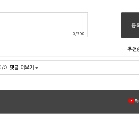
0
/
300
추천
0/0
댓글 더보기