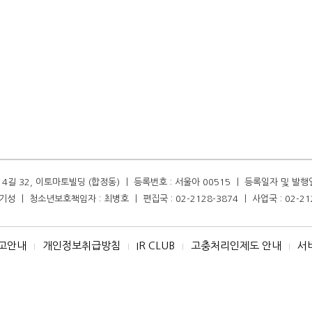
길 32, 이토마토빌딩 (합정동) ㅣ 등록번호 : 서울아 00515 ㅣ 등록일자 및 발행일자 :
성 ㅣ 청소년보호책임자 : 최병호 ㅣ 편집국 : 02-2128-3874 ㅣ 사업국 : 02-21
고안내
개인정보취급방침
IR CLUB
고충처리인제도 안내
서
I
I
I
I