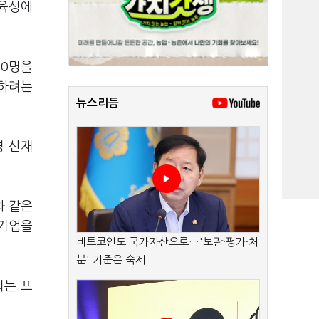
 육성에
20명을
결하려는
뉴스리듬
경 신재
과 같은
적기업을
비트코인도 국가자산으로…'보관·평가·처
분' 기준은 숙제
되는 프