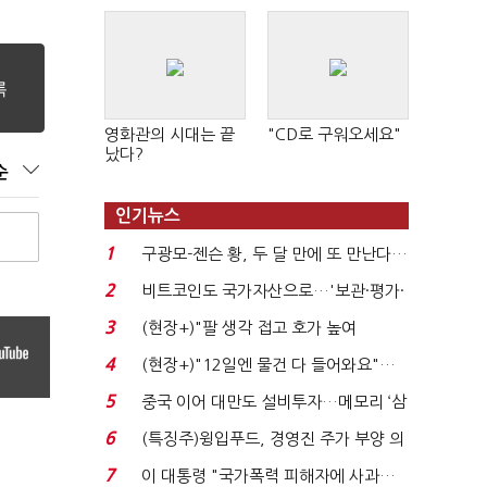
영화관의 시대는 끝
"CD로 구워오세요"
났다?
순
인기뉴스
1
구광모-젠슨 황, 두 달 만에 또 만난다…
로봇·AI 등 논...
2
비트코인도 국가자산으로…'보관·평가·
처분' 기준은 ...
3
(현장+)"팔 생각 접고 호가 높여
요"…'덜 똘똘한 한 채' 20...
4
(현장+)"12일엔 물건 다 들어와요"…
빈 매대 채우며 문 연 ...
5
중국 이어 대만도 설비투자…메모리 ‘삼
국전쟁’
6
(특징주)윙입푸드, 경영진 주가 부양 의
지에 상한가...
7
이 대통령 "국가폭력 피해자에 사과…