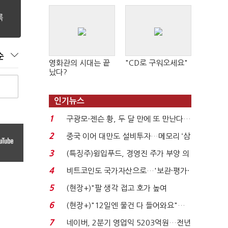
순
영화관의 시대는 끝
"CD로 구워오세요"
났다?
인기뉴스
1
구광모-젠슨 황, 두 달 만에 또 만난다…
로봇·AI 등 논...
2
중국 이어 대만도 설비투자…메모리 ‘삼
국전쟁’
3
(특징주)윙입푸드, 경영진 주가 부양 의
지에 상한가...
4
비트코인도 국가자산으로…'보관·평가·
처분' 기준은 ...
5
(현장+)"팔 생각 접고 호가 높여
요"…'덜 똘똘한 한 채' 20...
6
(현장+)"12일엔 물건 다 들어와요"…
빈 매대 채우며 문 연 ...
7
네이버, 2분기 영업익 5203억원…전년