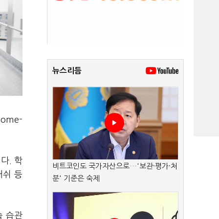
뉴스리듬
ome-
다. 학
비트코인도 국가자산으로…'보관·평가·처
래쉬 등
분' 기준은 숙제
습 습관