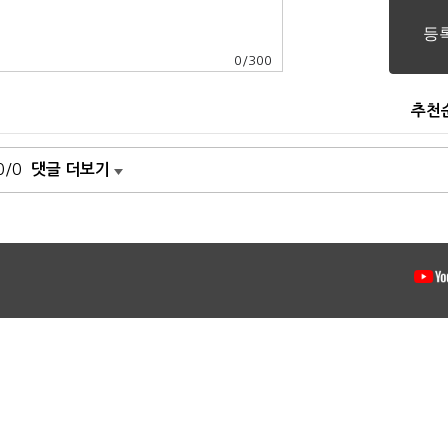
0
/
300
추천
0/0
댓글 더보기