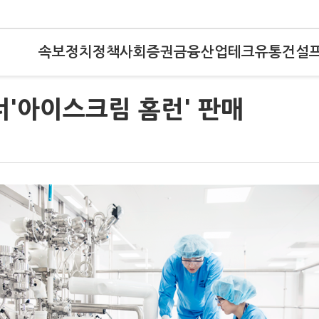
속보
정치
정책
사회
증권
금융
산업
테크
유통
건설
너'아이스크림 홈런' 판매