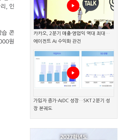
리, 인
학습 콘
카카오, 2분기 매출·영업익 역대 최대…
000원
에이전트 AI 수익화 관건
가입자 증가·AIDC 성장…SKT 2분기 성
장 본궤도