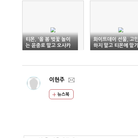
티몬, '올 봄 벚꽃 놀이
화이트데이 선물, 고
는 윤중로 말고 오사카
하지 말고 티몬에 맡
에서!'
자!
이현주
뉴스북