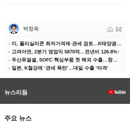
박창욱
미, 폴리실리콘 최저가격제·관세 검토…K태양광 입지 확대 기대
고려아연, 2분기 영업익 5870억…전년비 126.8%↑
두산퓨얼셀, SOFC 핵심부품 첫 해외 수출…창사 이래 최대 규모
일본, K철강에 ‘관세 폭탄’…대일 수출 ‘타격’
뉴스리듬
주요 뉴스