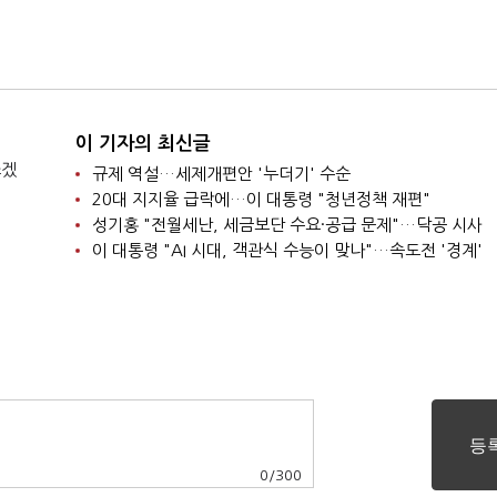
이 기자의 최신글
쓰겠
규제 역설…세제개편안 '누더기' 수순
20대 지지율 급락에…이 대통령 "청년정책 재편"
성기홍 "전월세난, 세금보단 수요·공급 문제"…닥공 시사
이 대통령 "AI 시대, 객관식 수능이 맞나"…속도전 '경계'
0
/
300