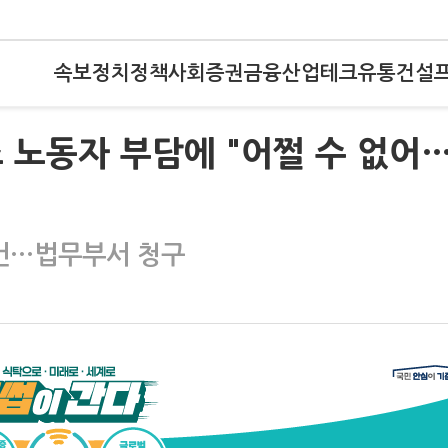
속보
정치
정책
사회
증권
금융
산업
테크
유통
건설
 노동자 부담에 "어쩔 수 없어
사건…법무부서 청구