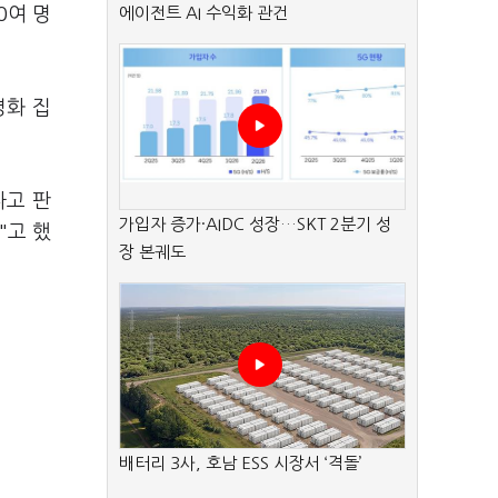
0여 명
에이전트 AI 수익화 관건
평화 집
나고 판
가입자 증가·AIDC 성장…SKT 2분기 성
"고 했
장 본궤도
배터리 3사, 호남 ESS 시장서 ‘격돌’