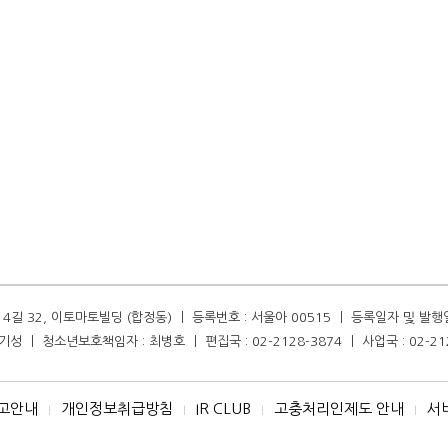
길 32, 이토마토빌딩 (합정동) ㅣ 등록번호 : 서울아 00515 ㅣ 등록일자 및 발행일자 :
성 ㅣ 청소년보호책임자 : 최병호 ㅣ 편집국 : 02-2128-3874 ㅣ 사업국 : 02-21
고안내
개인정보취급방침
IR CLUB
고충처리인제도 안내
서
I
I
I
I