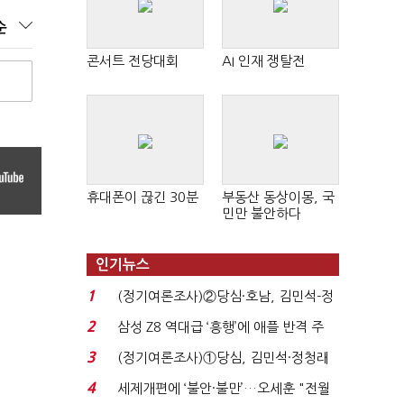
순
콘서트 전당대회
AI 인재 쟁탈전
휴대폰이 끊긴 30분
부동산 동상이몽, 국
민만 불안하다
인기뉴스
1
(정기여론조사)②당심·호남, 김민석-정
청래 '초접전'...
2
삼성 Z8 역대급 ‘흥행’에 애플 반격 주
목…9월 ‘폴...
3
(정기여론조사)①당심, 김민석·정청래
'초접전'…대통령 ...
4
세제개편에 ‘불안·불만’…오세훈 "전월