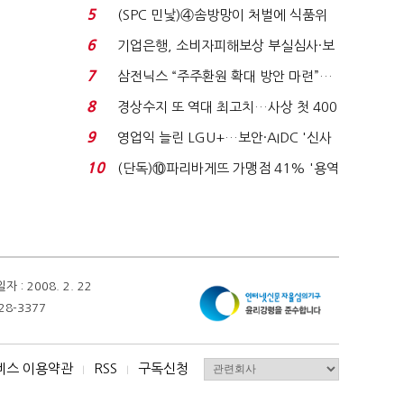
세 구하기 더 ...
5
(SPC 민낯)④솜방망이 처벌에 식품위
생법 위반 반복...
6
기업은행, 소비자피해보상 부실심사·보
이스피싱 공시 ...
7
삼전닉스 “주주환원 확대 방안 마련”…
로이터에 성명...
8
경상수지 또 역대 최고치…사상 첫 400
억달러에 '3% 성...
9
영업익 늘린 LGU+…보안·AIDC '신사
업 드라이브'...
10
(단독)⑩파리바게뜨 가맹점 41% '용역
제빵기사 없어'…고...
 2008. 2. 22
28-3377
비스 이용약관
RSS
구독신청
I
I