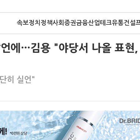
속보
정치
정책
사회
증권
금융
산업
테크
유통
건설
발언에…김용 "야당서 나올 표현,
단히 실언"