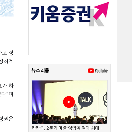
하고 정
 강하게
뉴스리듬
표가 하
있다"며
'정권은
카카오, 2분기 매출·영업익 역대 최대…