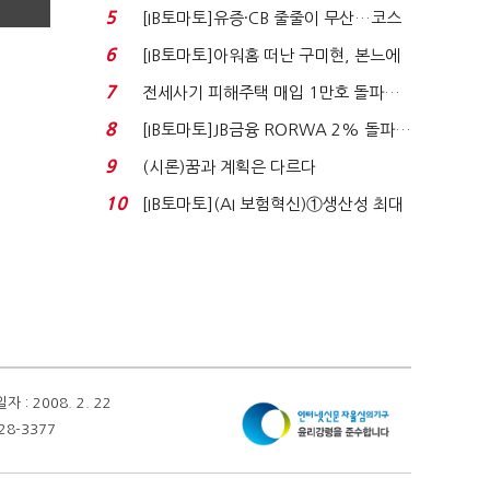
비 0.2% 감소...
5
[IB토마토]유증·CB 줄줄이 무산…코스
닥 벌점 급증에 ...
6
[IB토마토]아워홈 떠난 구미현, 본느에
340억 베팅…가...
7
전세사기 피해주택 매입 1만호 돌파…
누적 피해자 4만2...
8
[IB토마토]JB금융 RORWA 2% 돌파…
실적 견인은 은행 ...
9
(시론)꿈과 계획은 다르다
10
[IB토마토](AI 보험혁신)①생산성 최대
80% 개선…현실...
 2008. 2. 22
28-3377