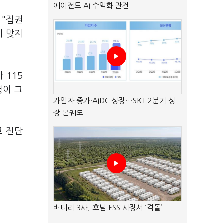
에이전트 AI 수익화 관건
 "집권
게 맞지
 115
령이 그
가입자 증가·AIDC 성장…SKT 2분기 성
장 본궤도
고 진단
배터리 3사, 호남 ESS 시장서 ‘격돌’