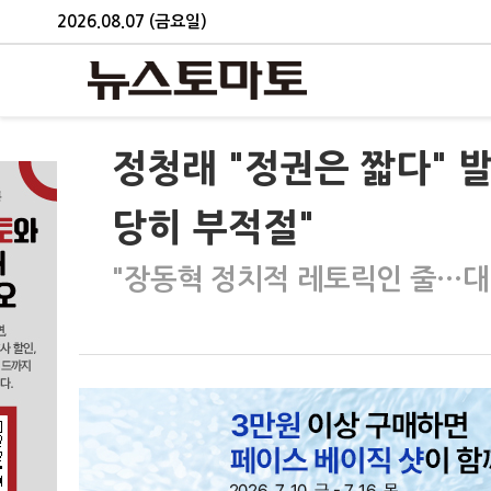
2026.08.07 (금요일)
정청래 "정권은 짧다" 
당히 부적절"
"장동혁 정치적 레토릭인 줄…대