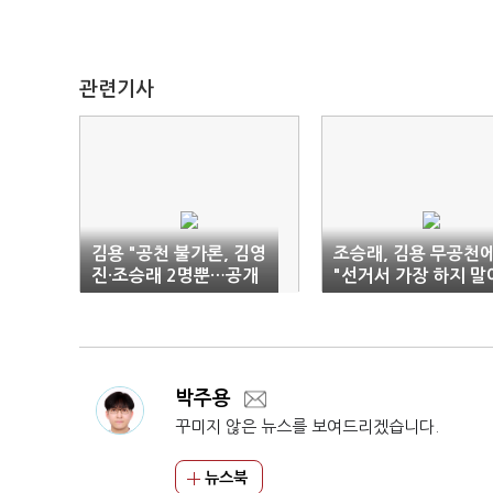
관련기사
김용 "공천 불가론, 김영
조승래, 김용 무공천
진·조승래 2명뿐…공개
"선거서 가장 하지 말
지지는 23명"
야 할 일 정리한 것"
박주용
꾸미지 않은 뉴스를 보여드리겠습니다.
뉴스북