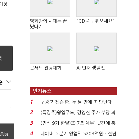
(정기여론조사)④최고위원 최민희·박선원 '양강'…서미화·이성윤·임미애 뒤이어
영화관의 시대는 끝
"CD로 구워오세요"
났다?
콘서트 전당대회
AI 인재 쟁탈전
순
인기뉴스
1
구광모-젠슨 황, 두 달 만에 또 만난다…
로봇·AI 등 논...
2
(특징주)윙입푸드, 경영진 주가 부양 의
지에 상한가...
3
(민선 9기 한달)③'7조 채무' 곳간에 충
격…추미애, 20년...
4
네이버, 2분기 영업익 5203억원…전년