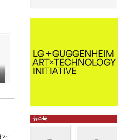
…
뉴스북
(정기여론조사)③2순위, 10명 중 4명 '송영길'…정청래 '한 자릿수'