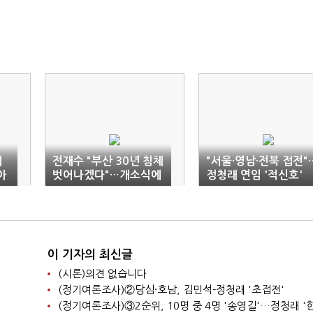
에
전재수 "부산 30년 침체
"서울·영남·전북 접전"
아
벗어나겠다"…개소식에
정청래 연임 '적신호'
정청래 '지원사격'
이 기자의 최신글
(시론)의견 없습니다
(정기여론조사)②당심·호남, 김민석-정청래 '초접전'