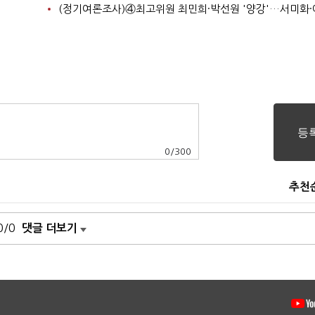
0
/
300
추천
0/0
댓글 더보기