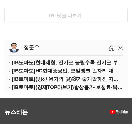
0/0
댓글 더보기
정준우
[IB토마토]현대제철, 전기로 늘릴수록 전기료 부담…저탄소 전환의 역설
[IB토마토]HD현대중공업, 오일뱅크 빈자리 채웠다…그룹 배당 핵심축 부상
[IB토마토](방산 원가의 덫)③기술개발까진 지원…수출은 각자도생
[IB토마토](경제TOP아보기)밥상물가·보험료·복구비…장마가 내미는 청구서
뉴스리듬