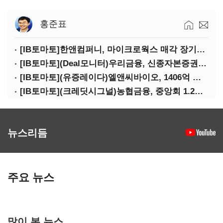
홍준표
[IB토마토]한앤컴퍼니, 마이크로웍스 매각 장기화 대비…배당 회수판 깔았다
[IB토마토](Deal모니터)우리금융, 신종자본증권 발행했지만 차환금리 '부담'
[IB토마토](유증레이다)엘앤씨바이오, 1406억 유증…최대주주는 절반만 청약
[IB토마토](크레딧시그널)농협금융, 중앙회 1.2조 지원받아 생산적금융 확대
뉴스리듬
주요 뉴스
많이 본 뉴스