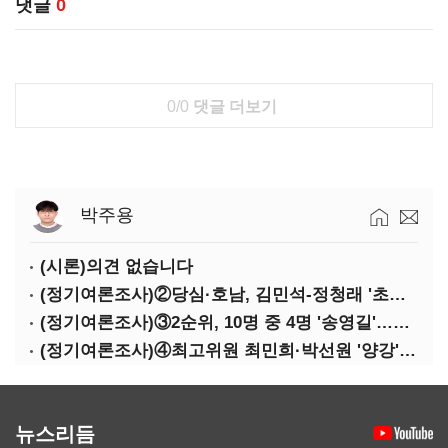
댓글
0
0/0
댓글 더보기
박주용
(시론)의견 없습니다
(정기여론조사)②당심·호남, 김민석-정청래 '초접전'
(정기여론조사)③2순위, 10명 중 4명 '송영길'…정청래 '한 자릿수'
(정기여론조사)④최고위원 최민희·박선원 '양강'…서미화·이성윤·임미애 뒤이어
뉴스리듬