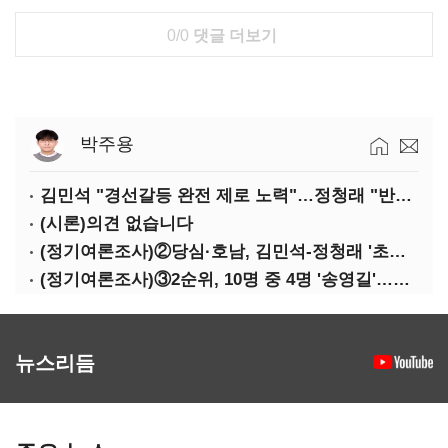
0/0
댓글 더보기
박주용
김민석 "경선갈등 완전 제로 노력"…정청래 "반명 공세 사과부터"
(시론)의견 없습니다
(정기여론조사)②당심·호남, 김민석-정청래 '초접전'
(정기여론조사)③2순위, 10명 중 4명 '송영길'…정청래 '한 자릿수'
뉴스리듬