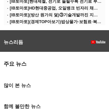
[IB토마토]현대제철, 전기로 늘릴수록 전기료 부담…저탄소 전환의 역설
[IB토마토]HD현대중공업, 오일뱅크 빈자리 채웠다…그룹 배당 핵심축 부상
[IB토마토](방산 원가의 덫)③기술개발까진 지원…수출은 각자도생
[IB토마토](경제TOP아보기)밥상물가·보험료·복구비…장마가 내미는 청구서
뉴스리듬
주요 뉴스
많이 본 뉴스
함께 볼만한 뉴스