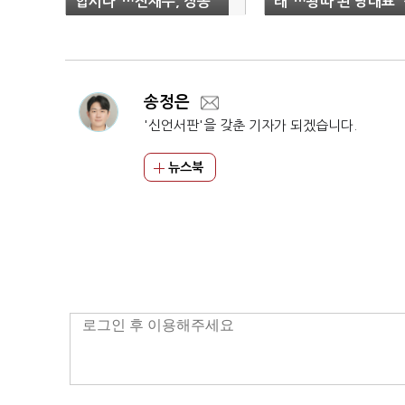
합시다"…전재수, 장동
래"…왕따 된 당대표 
혁 '직격'
동혁'
송정은
'신언서판'을 갖춘 기자가 되겠습니다.
뉴스북