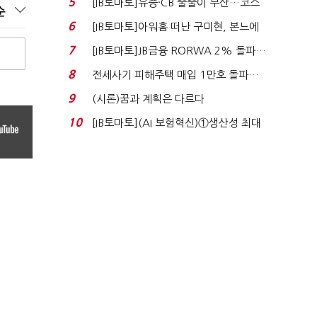
5
[IB토마토]유증·CB 줄줄이 무산…코스
순
닥 벌점 급증에 ...
6
[IB토마토]아워홈 떠난 구미현, 본느에
340억 베팅…가...
7
[IB토마토]JB금융 RORWA 2% 돌파…
실적 견인은 은행 ...
8
전세사기 피해주택 매입 1만호 돌파…
누적 피해자 4만2...
9
(시론)꿈과 계획은 다르다
10
[IB토마토](AI 보험혁신)①생산성 최대
80% 개선…현실...