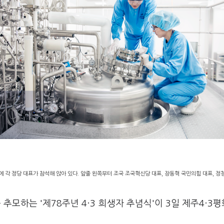
'에 각 정당 대표가 참석해 앉아 있다. 앞줄 왼쪽부터 조국 조국혁신당 대표, 장동혁 국민의힘 대표, 정
 추모하는 '제78주년 4·3 희생자 추념식'이 3일 제주4·3