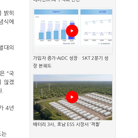
을 밝히
추념식에
토벌대의
가입자 증가·AIDC 성장…SKT 2분기 성
장 본궤도
은 "국
지 않겠
.
가 4년
배터리 3사, 호남 ESS 시장서 ‘격돌’
표는