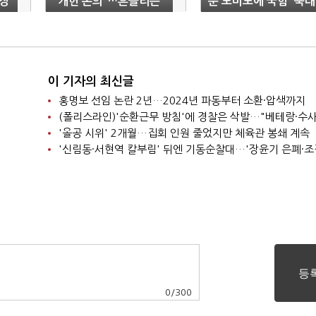
'장
"개헌 논의"…흔들리는
분 도미노에 국힘 '쑥대
'저지선'
밭'
이 기자의 최신글
홍명보 선임 논란 2년…2024년 파동부터 소환·압색까지
'올공 시위' 2개월…집회 인원 줄었지만 체육관 봉쇄 계속
0
/
300