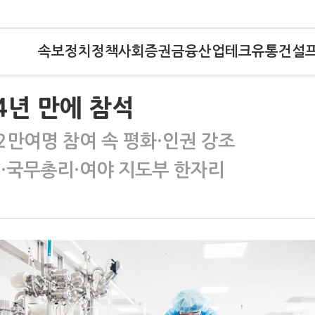
속보
정치
정책
사회
증권
금융
산업
테크
유통
건설
 4년 만에 참석
2만여명 참여 속 평화·인권 강조
…국무총리·여야 지도부 한자리