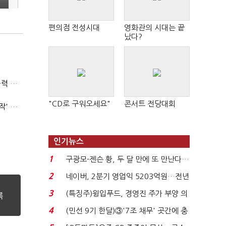
편의점 전성시대
영화관의 시대는 끝
났다?
(폴리스라인)'순환근무 방침'에 경찰은 삭발…"베테랑·수사력 보강 먼저"
"CD로 구워오세요"
콘서트 전당대회
'신림동·서현역 칼부림' 뒤엔 기동순찰대…'장윤기 은폐·조작' 후엔 내부비리수사대
인기뉴스
1
구광모-젠슨 황, 두 달 만에 또 만난다…
로봇·AI 등 논...
2
네이버, 2분기 영업익 5203억원…전년
비 0.2% 감소...
3
(특징주)윙입푸드, 경영진 주가 부양 의
지에 상한가...
4
(민선 9기 한달)③'7조 채무' 곳간에 충
격…추미애, 20년...