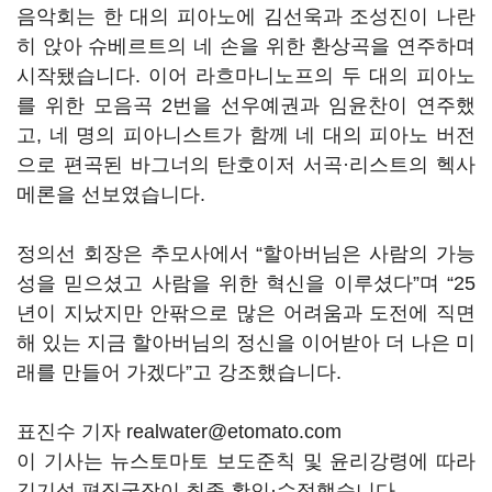
음악회는 한 대의 피아노에 김선욱과 조성진이 나란
히 앉아 슈베르트의 네 손을 위한 환상곡을 연주하며
시작됐습니다. 이어 라흐마니노프의 두 대의 피아노
를 위한 모음곡 2번을 선우예권과 임윤찬이 연주했
고, 네 명의 피아니스트가 함께 네 대의 피아노 버전
으로 편곡된 바그너의 탄호이저 서곡·리스트의 헥사
메론을 선보였습니다.
정의선 회장은 추모사에서 “할아버님은 사람의 가능
성을 믿으셨고 사람을 위한 혁신을 이루셨다”며 “25
년이 지났지만 안팎으로 많은 어려움과 도전에 직면
해 있는 지금 할아버님의 정신을 이어받아 더 나은 미
래를 만들어 가겠다”고 강조했습니다.
표진수 기자 realwater@etomato.com
이 기사는 뉴스토마토 보도준칙 및 윤리강령에 따라
김기성 편집국장이 최종 확인·수정했습니다.