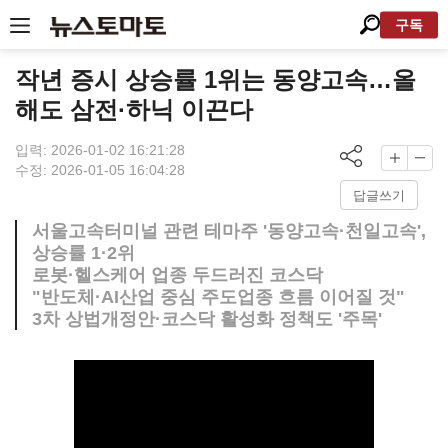
구독
작년 증시 상승률 1위는 동양고속…올
해도 삼전·하닉 이끈다
입력: 2026-01-02 16:21:28
수정: 2026-01-05 16:04:28
답글쓰기
서울고속터미널 관련 테마주 '동양고속·천일고속',
상승률 1·2위
로봇·헬스케어 업종 두드러진 코스닥
"반도체·AI산업 중심 주도업종 흐름 이어질 것"
3차 상법개정안·코스닥 활성화 정책도 '주목'