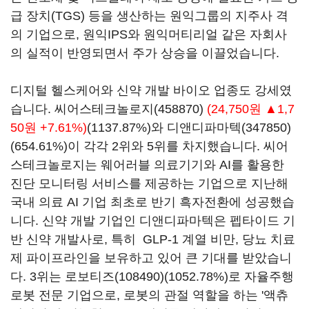
급 장치(TGS) 등을 생산하는 원익그룹의 지주사 격
의 기업으로, 원익IPS와 원익머티리얼 같은 자회사
의 실적이 반영되면서 주가 상승을 이끌었습니다.
디지털 헬스케어와 신약 개발 바이오 업종도 강세였
습니다.
씨어스테크놀로지(458870)
(24,750원 ▲1,7
50원 +7.61%)
(1137.87%)와
디앤디파마텍(347850)
(654.61%)이 각각 2위와 5위를 차지했습니다. 씨어
스테크놀로지는 웨어러블 의료기기와 AI를 활용한
진단 모니터링 서비스를 제공하는 기업으로 지난해
국내 의료 AI 기업 최초로 반기 흑자전환에 성공했습
니다. 신약 개발 기업인 디앤디파마텍은 펩타이드 기
반 신약 개발사로, 특히 GLP-1 계열 비만, 당뇨 치료
제 파이프라인을 보유하고 있어 큰 기대를 받았습니
다. 3위는
로보티즈(108490)
(1052.78%)로 자율주행
로봇 전문 기업으로, 로봇의 관절 역할을 하는 '액츄