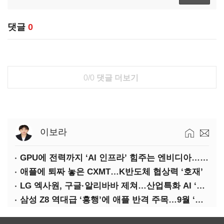
댓글
0
0/0
댓글 더보기
이보라
GPU에 전력까지 ‘AI 인프라’ 힘주는 엔비디아…삼성·하닉 수요도 ‘탄력’
애플에 퇴짜 놓은 CXMT…K반도체 협상력 ‘호재’
LG 엑사원, 구글·알리바바 제쳐…산업특화 AI ‘속도’
삼성 Z8 역대급 ‘흥행’에 애플 반격 주목…9월 ‘폴더블 대전’