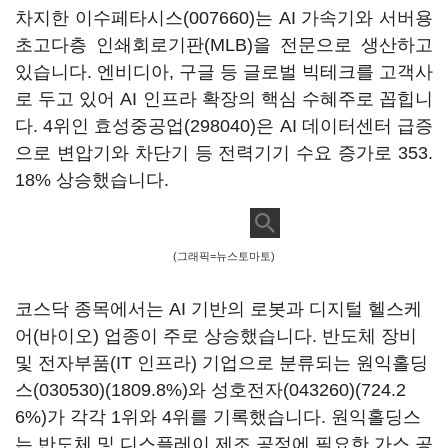
차지한
이수페타시스(007660)
는 AI 가속기와 서버용
초고다층 인쇄회로기판(MLB)을 전문으로 생산하고
있습니다. 엔비디아, 구글 등 글로벌 빅테크를 고객사
로 두고 있어 AI 인프라 확장의 핵심 수혜주로 꼽힙니
다. 4위인
효성중공업(298040)
은 AI 데이터센터 급증
으로 변압기와 차단기 등 전력기기 수요 증가로 353.
18% 상승했습니다.
(그래픽=뉴스토마토)
코스닥 종목에서는 AI 기반의 로봇과 디지털 헬스케
어(바이오) 업종이 주로 상승했습니다. 반도체 장비
및 전자부품(IT 인프라) 기업으로 분류되는
원익홀딩
스(030530)
(1809.8%)와
성호전자(043260)
(724.2
6%)가 각각 1위와 4위를 기록했습니다. 원익홀딩스
는 반도체 및 디스플레이 제조 공정에 필요한 가스 공