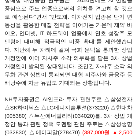
정해창 대신증권 연구원은 "2026년에도 AI 산업을
중심으로 주도 업종으로써의 위치를 견고히 할 것으
로 예상된다"면서 "반도체, 이차전지 업종은 단기 변
동성을 활용한 매집 전략을 이어가는 가운데 제약·바
이오, 인터넷, IT 하드웨어 업종에서 연초 성장주 모
멘텀에 대비해 적극적인 비중 확대"를 제안했습니
다. 지난해 두 차례에 걸쳐 국회 문턱을 통과한 상법
개정안에 이어 자사주 소각 의무화를 담은 3차 상법
개정안이 발의된 상태입니다. 조만간 자사주 소각 의
무화 관련 상법이 통과되면 대형 지주사와 금융주 등
배당주에 자금 유입도 기대되는 상황입니다.
NH투자증권은 AI인프라 투자 관련주로 △삼성전자
△SK하이닉스 △
LG에너지솔루션(373220)
△
현대차
(005380)
△
두산에너빌리티(034020)
를, 3차 상법 개
정안 통과 관련 정책 모멘텀 관련 주로는 △
삼성생명
(032830)
△
에이피알(278470)
(387,000원 ▲2,500