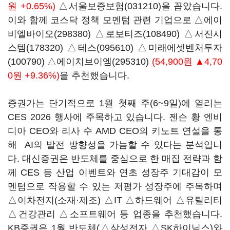
원 +0.65%)
△
서울보증보험(031210)
을 꼽았습니다.
이와 함께 코스닥 정책 모멘텀 관련 기업으로 △
에이
비엘바이오(298380)
△
로보티즈(108490)
△
서진시
스템(178320)
△
테스(095610)
△
미래에셋벤처투자
(100790)
△
에이치브이엠(295310)
(54,900원 ▲4,70
0원 +9.36%)
을 추천했습니다.
증권가는 단기적으로 1월 첫째 주(6~9일)에 열리는
CES 2026 행사에 주목하고 있습니다. 젠슨 황 엔비
디아 CEO와 리사 수 AMD CEO의 키노트 연설을 통
해 AI의 발전 방향성을 가늠할 수 있다는 분석입니
다. 대신증권은 반도체를 중심으로 한 매집 전략과 함
께 CES 등 산업 이벤트와 연초 성장주 기대감이 모
멘텀으로 작용할 수 있는 저평가 성장주에 주목하며
△이차전지(소재·제조) △IT △하드웨어 △유틸리티
△건강관리 △소프트웨어 등 업종을 추천했습니다.
KB증권은 1월 반도체(△삼성전자 △SK하이닉스)와