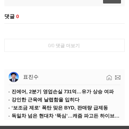
댓글
0
0/0
댓글 더보기
표진수
진에어, 2분기 영업손실 731억…유가 상승 여파
강인한 근육에 날렵함을 입히다
‘보조금 제로’ 폭탄 맞은 BYD, 판매량 급제동
독일차 넘은 현대차 ‘뚝심’…캐즘 파고든 하이브리드 역전극