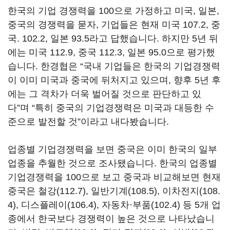
한국의 기업 경쟁력을
100
으로 가정하고 미국
,
일본
,
중국의 경쟁력을 묻자
,
기업들은 현재 미국
107.2,
중
국
. 102.2,
일본
93.5
라고 답했습니다
.
하지만
5
년 뒤
에는 미국
112.9,
중국
112.3,
일본
95.0
으로 평가했
습니다
.
한경협은
“
국내 기업들은 한국의 기업경쟁력
이 이미 미국과 중국에 뒤처지고 있으며
,
향후
5
년 후
에는 그 격차가 더욱 벌어질 것으로 판단하고 있
다
”
며
“
특히 중국의 기업경쟁력은 미국과 대등한 수
준으로 발전할 것
”
이라고 내다봤습니다
.
업종별 기업경쟁력을 보면 중국은 이미 한국의 일부
업종을 추월한 것으로 조사됐습니다
.
한국의 업종별
기업경쟁력을
100
으로 보고 중국과 비교해보면 현재
중국은 철강
(112.7),
일반기계
(108.5),
이차전지
(108.
4),
디스플레이
(106.4),
자동차·부품
(102.4)
등
5
개 업
종에서 한국보다 경쟁력이 높은 것으로 나타났습니