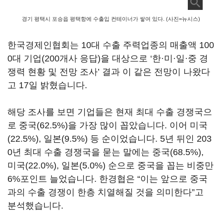
경기 평택시 포승읍 평택항에 수출입 컨테이너가 쌓여 있다. (사진=뉴시스)
한국경제인협회는
10
대 수출 주력업종의 매출액
100
0
대 기업
(200
개사 응답
)
을 대상으로
‘
한·미·일·중 경
쟁력 현황 및 전망 조사
’
결과 이 같은 전망이 나왔다
고
17
일 밝혔습니다
.
해당 조사를 보면 기업들은 현재 최대 수출 경쟁국으
로 중국
(62.5%)
을 가장 많이 꼽았습니다
.
이어 미국
(22.5%),
일본
(9.5%)
등 순이었습니다
. 5
년 뒤인
203
0
년 최대 수출 경쟁국을 묻는 말에는 중국
(68.5%),
미국
(22.0%),
일본
(5.0%)
순으로 중국을 꼽는 비중만
6%
포인트 늘었습니다
.
한경협은
“
이는 앞으로 중국
과의 수출 경쟁이 한층 치열해질 것을 의미한다
”
고
분석했습니다
.