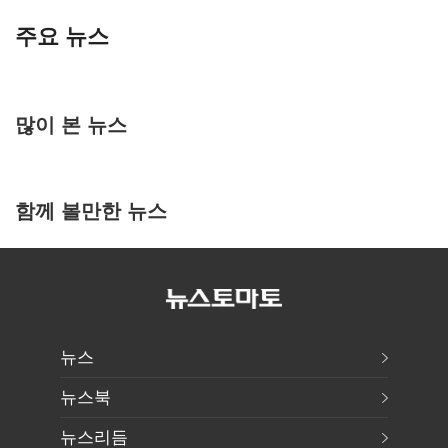
주요 뉴스
많이 본 뉴스
함께 볼만한 뉴스
뉴스
뉴스북
뉴스리듬