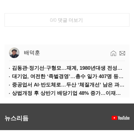
0/0
댓글 더보기
배덕훈
김동관·정기선·구형모…재계, 1980년대생 전성시대
대기업, 여전한 ‘족벌경영’…총수 일가 407명 등기임원
중공업서 AI·반도체로…두산 ‘체질개선’ 남은 과제는
상법개정 후 상반기 배당기업 48% 증가…이재용 배당액 728억 1위
뉴스리듬