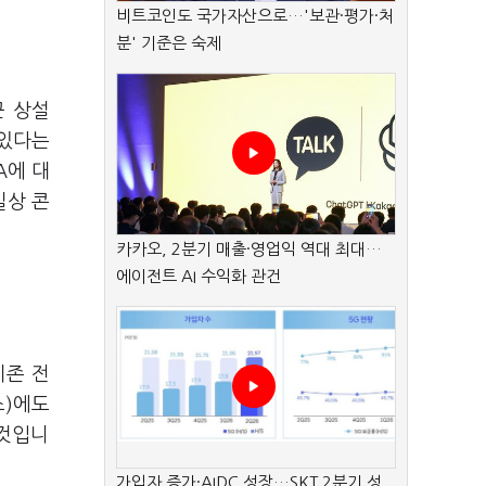
비트코인도 국가자산으로…'보관·평가·처
분' 기준은 숙제
근 상설
 있다는
A
에 대
실상 콘
카카오, 2분기 매출·영업익 역대 최대…
에이전트 AI 수익화 관건
기존 전
스
)
에도
 것입니
가입자 증가·AIDC 성장…SKT 2분기 성