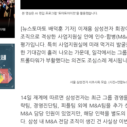
본 영상은 AI 편집 프로그램 '토마토아이컷'을 활용했습니다.
[뉴스토마토 배덕훈 기자] 이재용 삼성전자 회
조직으로 격상한 사업지원실 안에 인수·합병
(M&
평가입니다
.
특히 사업지원실에 미래 먹거리 발굴
한 기대감이 흘러 나오는 가운데
,
일각에서는 그룹
트롤타워가 부활했다는 의견도 조심스레 제시됩
서울 삼성전자 서초사옥 모습. (사진=연합뉴
14
일 재계에 따르면 삼성전자는 최근 그룹 경영
략팀
,
경영진단팀
,
피플팀 외에
M&A
팀을 추가
M&A
담당 인원이 있었지만
,
해당 인력을 별도의
다
.
삼성 내
M&A
전담 조직이 생긴 건 사실상 이