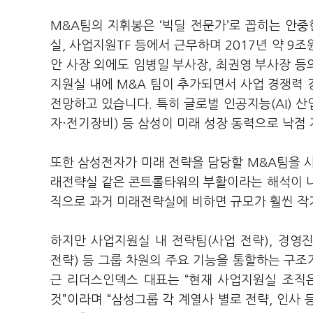
M&A
팀의 지휘봉은
‘
빅딜 전문가
’
로 꼽히는 안중
실
,
사업지원
TF
등에서 근무하며
2017
년 약
9
조
안 사장 외에도 임병일 부사장
,
최권영 부사장 등
지원실 내에
M&A
팀이 추가되면서 사업 경쟁력 
전망하고 있습니다
.
특히 글로벌 인공지능
(AI)
산
자·전기장비
)
등 삼성이 미래 성장 동력으로 낙점
또한 삼성전자가 미래 전략을 담당할
M&A
팀을 
래전략실 같은 콘트롤타워의 부활이라는 해석이 
직으로 과거 미래전략실에 비하면 규모가 훨씬 
하지만 사업지원실 내 전략팀
(
사업 전략
),
경영
전략
)
등 그룹 차원의 주요 기능을 통할하는 구
근 리더스인덱스 대표는
“
현재 사업지원실 조직
것
”
이라며
“
삼성그룹 각 계열사 별로 전략
,
인사 