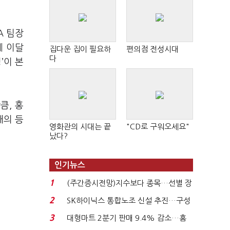
A
팀장
에 이달
집다운 집이 필요하
편의점 전성시대
다
성
’
이 본
만큼
,
홍
재의 등
영화관의 시대는 끝
"CD로 구워오세요"
났다?
인기뉴스
1
(주간증시전망)지수보다 종목…선별 장
세 이어진다...
2
SK하이닉스 통합노조 신설 추진…구성
원간 성과급 불...
3
대형마트 2분기 판매 9.4% 감소…홈