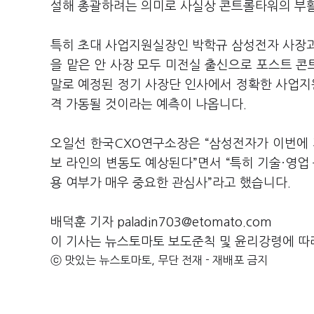
설해 총괄하려는 의미로 사실상 콘트롤타워의 부활
특히 초대 사업지원실장인 박학규 삼성전자 사장
을 맡은 안 사장 모두 미전실 출신으로 포스트 
말로 예정된 정기 사장단 인사에서 정확한 사업지
격 가동될 것이라는 예측이 나옵니다
.
오일선 한국
CXO
연구소장은
“
삼성전자가 이번에 
보 라인의 변동도 예상된다
”
면서
“
특히 기술·영업
용 여부가 매우 중요한 관심사
”
라고 했습니다
.
배덕훈 기자 paladin703@etomato.com
이 기사는 뉴스토마토 보도준칙 및 윤리강령에 따
ⓒ 맛있는 뉴스토마토, 무단 전재 - 재배포 금지