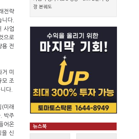
장 본궤도
래전략
습니다
.
된 사업
 것으로
량용 전
과거 미
규모 조
습니다
.
팀
(
미래
다
.
박주
 들어온
뉴스북
직을 신