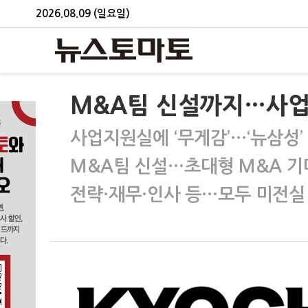
2026.08.09 (일요일)
M&A팀 신설까지…사업지
사업지원실에 ‘무게감’…‘뉴삼성’
M&A팀 신설…초대형 M&A 
전략·재무·인사 등…모두 미전실