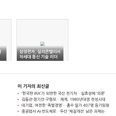
력
삼성전자, 실리콘밸리서
차세대 통신 기술 리더
십 선봬
이 기자의 최신글
‘한국판 IRA’가 외면한 국산 전기차…실효성에 ‘의문’
김동관·정기선·구형모…재계, 1980년대생 전성시대
대기업, 여전한 ‘족벌경영’…총수 일가 407명 등기임원
중공업서 AI·반도체로…두산 ‘체질개선’ 남은 과제는