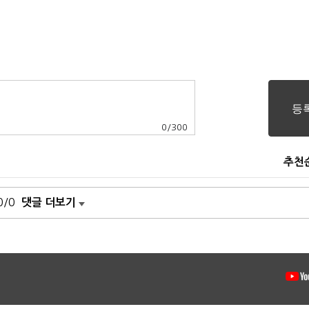
0
/
300
추천
0/0
댓글 더보기