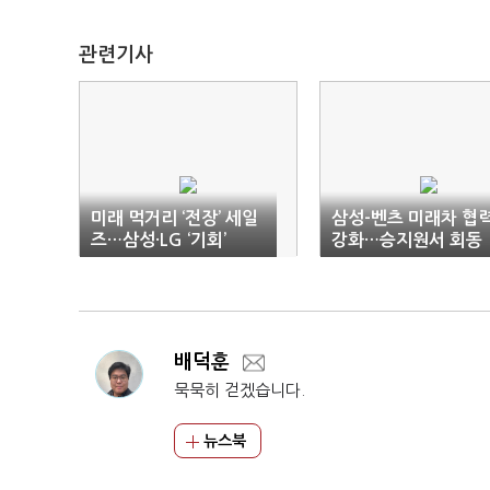
관련기사
미래 먹거리 ‘전장’ 세일
삼성-벤츠 미래차 협
즈…삼성·LG ‘기회’
강화…승지원서 회동
배덕훈
묵묵히 걷겠습니다.
뉴스북