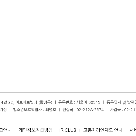
길 32, 이토마토빌딩 (합정동) ㅣ 등록번호 : 서울아 00515 ㅣ 등록일자 및 발행일자 :
성 ㅣ 청소년보호책임자 : 최병호 ㅣ 편집국 : 02-2128-3874 ㅣ 사업국 : 02-21
고안내
개인정보취급방침
IR CLUB
고충처리인제도 안내
서
I
I
I
I