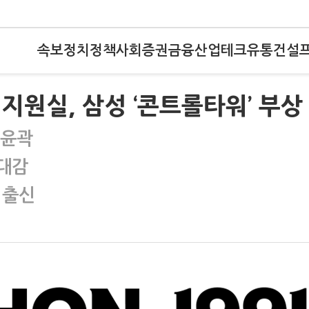
속보
정치
정책
사회
증권
금융
산업
테크
유통
건설
원실, 삼성 ‘콘트롤타워’ 부상
 윤곽
기대감
 출신