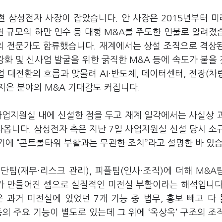
현 삼성전자 사장이 잡았습니다
.
안 사장은
2015
년부터 미
원 규모의 하만 인수 등 대형
M&A
를 주도한 인물로 알려졌
의 전문가도 합류했습니다
.
재계에서는 상설 조직으로 격상
강화 및 신사업 발굴을 위한 굵직한
M&A
등에 속도가 붙을
업 대전환의 흐름과 맞물려
AI
·반도체
,
데이터센터
,
전장
(
차
 지은 분야의
M&A
기대감도 커집니다
.
사업지원실 내에 신설한 점을 두고 재계 일각에서는 사실상 
나옵니다
.
삼성전자 측은 지난
7
일 사업지원실 신설 당시 소
작기에
“
콘트롤타워 부활과는 무관한 조치
”
라고 설명한 바 있
진단팀
(
재무·리스크 관리
),
피플팀
(
인사·조직
)
에 더해
M&A
조가 만들어진 셈으로 실질적인 미전실 부활이라는 해석입니
은 과거 미전실에 있었던
7
개 기능 중 법무
,
홍보 빼고 다
등의 주요 기능이 별도로 있는데 그 위에
‘
옥상옥
’
구조의 조