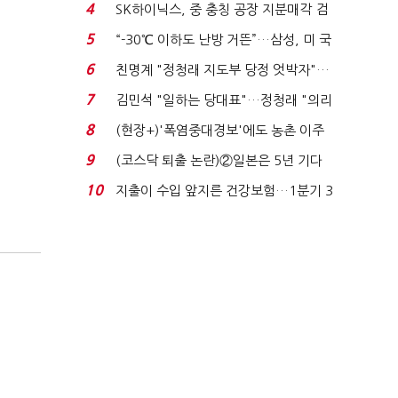
플러스 사태 여파...
4
SK하이닉스, 중 충칭 공장 지분매각 검
토?…“확정된 바...
5
“-30℃ 이하도 난방 거뜬”…삼성, 미 국
립연구소와 개...
6
친명계 "정청래 지도부 당정 엇박자"…
친청계 "신천지 오...
7
김민석 "일하는 당대표"…정청래 "의리
가 제일 중요"...
8
(현장+)'폭염중대경보'에도 농촌 이주
노동자는 강행군…'야...
9
(코스닥 퇴출 논란)②일본은 5년 기다
려주는데 우리는 ...
10
지출이 수입 앞지른 건강보험…1분기 3
조8989억 적자...