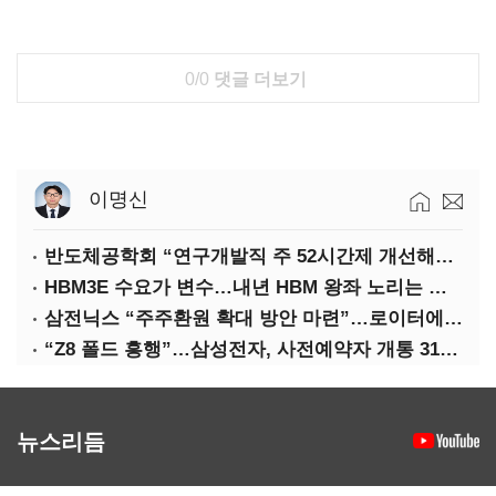
0/0
댓글 더보기
이명신
반도체공학회 “연구개발직 주 52시간제 개선해야”
HBM3E 수요가 변수…내년 HBM 왕좌 노리는 삼성
삼전닉스 “주주환원 확대 방안 마련”…로이터에 성명 보내
“Z8 폴드 흥행”…삼성전자, 사전예약자 개통 31일까지 연장
뉴스리듬