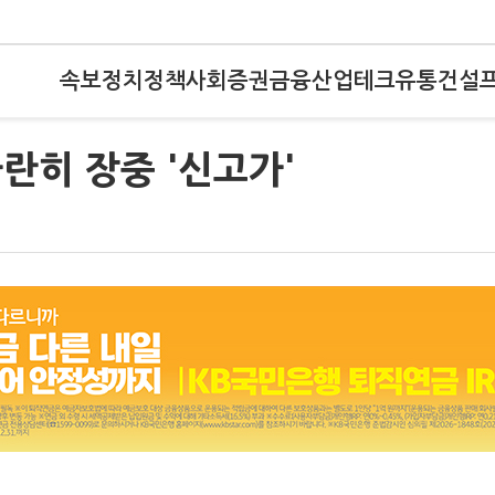
속보
정치
정책
사회
증권
금융
산업
테크
유통
건설
나란히 장중 '신고가'