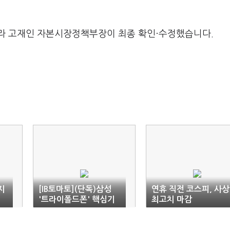
라 고재인 자본시장정책부장이 최종 확인·수정했습니다.
지
[IB토마토](단독)삼성
연휴 직전 코스피, 사상
'트라이폴드폰' 핵심기
최고치 마감
조
술 유출…65억 받고 중
국에 넘겼다