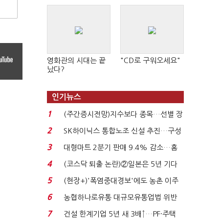
영화관의 시대는 끝
"CD로 구워오세요"
났다?
인기뉴스
1
(주간증시전망)지수보다 종목…선별 장
세 이어진다...
2
SK하이닉스 통합노조 신설 추진…구성
원간 성과급 불...
3
대형마트 2분기 판매 9.4% 감소…홈
플러스 사태 여파...
4
(코스닥 퇴출 논란)②일본은 5년 기다
려주는데 우리는 ...
5
(현장+)'폭염중대경보'에도 농촌 이주
노동자는 강행군…'야...
6
농협하나로유통 대규모유통업법 위반
적발…공정위, 과...
7
건설 한계기업 5년 새 3배↑…PF·주택