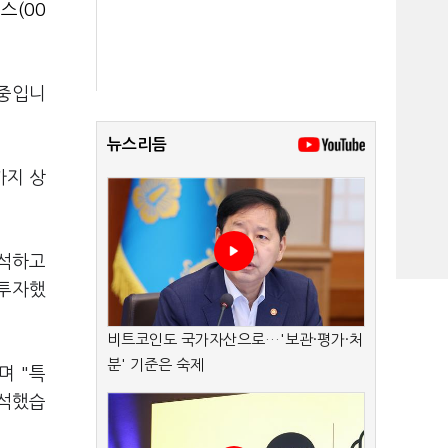
스(00
 중입니
뉴스리듬
까지 상
해석하고
 투자했
비트코인도 국가자산으로…'보관·평가·처
분' 기준은 숙제
며 "특
분석했습