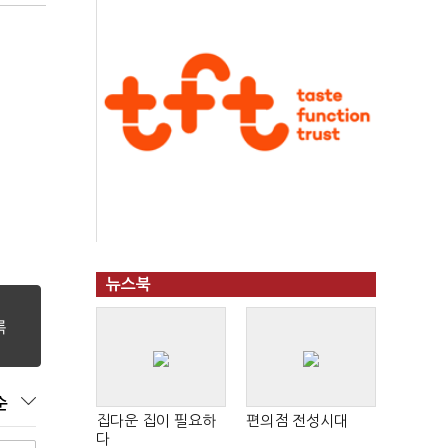
뉴스북
순
집다운 집이 필요하
편의점 전성시대
다