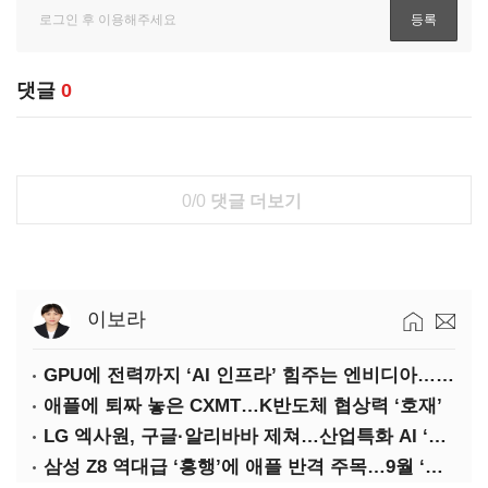
댓글
0
0/0
댓글 더보기
이보라
GPU에 전력까지 ‘AI 인프라’ 힘주는 엔비디아…삼성·하닉 수요도 ‘탄력’
애플에 퇴짜 놓은 CXMT…K반도체 협상력 ‘호재’
LG 엑사원, 구글·알리바바 제쳐…산업특화 AI ‘속도’
삼성 Z8 역대급 ‘흥행’에 애플 반격 주목…9월 ‘폴더블 대전’