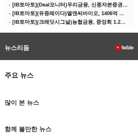
[IB토마토](Deal모니터)우리금융, 신종자본증권 발행했지만 차환금리 '부담'
[IB토마토](유증레이다)엘앤씨바이오, 1406억 유증…최대주주는 절반만 청약
[IB토마토](크레딧시그널)농협금융, 중앙회 1.2조 지원받아 생산적금융 확대
뉴스리듬
주요 뉴스
많이 본 뉴스
함께 볼만한 뉴스