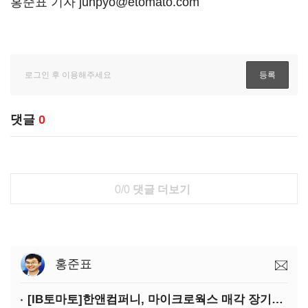
홍준표 기자 junpyo@etomato.com
댓글
0
0/0
댓글 더보기
홍준표
[IB토마토]한앤컴퍼니, 마이크로웍스 매각 장기화 대비…배당 회수판 깔았다