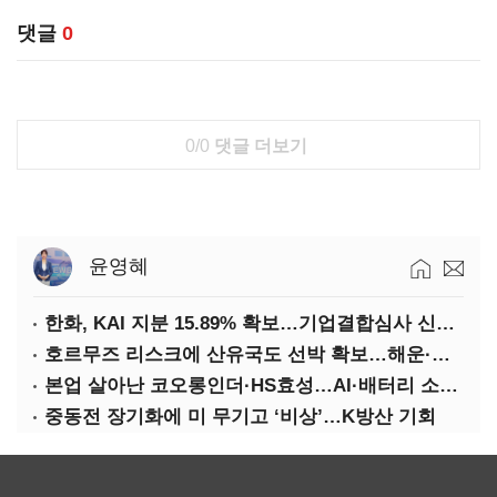
댓글
0
0/0
댓글 더보기
윤영혜
한화, KAI 지분 15.89% 확보…기업결합심사 신청 예정
호르무즈 리스크에 산유국도 선박 확보…해운·조선 ‘기회’
본업 살아난 코오롱인더·HS효성…AI·배터리 소재로 보폭 확대
중동전 장기화에 미 무기고 ‘비상’…K방산 기회