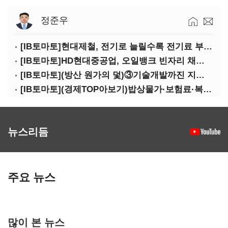
정준우
[IB토마토]현대제철, 전기로 늘릴수록 전기료 부담…저탄소 전환의 역설
[IB토마토]HD현대중공업, 오일뱅크 빈자리 채웠다…그룹 배당 핵심축 부상
[IB토마토](방산 원가의 덫)③기술개발까진 지원…수출은 각자도생
[IB토마토](경제TOP아보기)밥상물가·보험료·복구비…장마가 내미는 청구서
뉴스리듬
주요 뉴스
많이 본 뉴스