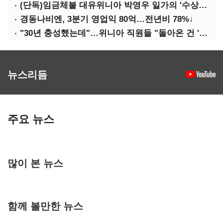
(단독)임금체불 대유위니아 박영우 일가의 '수상한 별장'
경동나비엔, 3분기 영업익 80억…전년비 78%↓
"30년 충성했는데"…위니아 직원들 "돌아온 건 '배신'"
뉴스리듬
주요 뉴스
많이 본 뉴스
함께 볼만한 뉴스