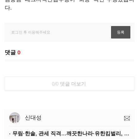
다.
댓글
0
0/0
댓글 더보기
신대성
무림·한솔, 관세 직격…깨끗한나라·유한킴벌리, 수익성 악화