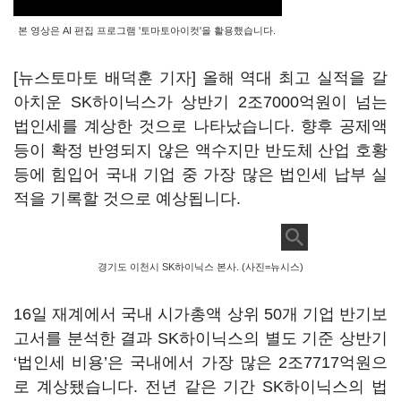
본 영상은 AI 편집 프로그램 '토마토아이컷'을 활용했습니다.
[뉴스토마토 배덕훈 기자] 올해 역대 최고 실적을 갈
아치운
SK
하이닉스가 상반기
2
조
7000
억원이 넘는
법인세를 계상한 것으로 나타났습니다
.
향후 공제액
등이 확정 반영되지 않은 액수지만 반도체 산업 호황
등에 힘입어 국내 기업 중 가장 많은 법인세 납부 실
적을 기록할 것으로 예상됩니다
.
경기도 이천시 SK하이닉스 본사. (사진=뉴시스)
16
일 재계에서 국내 시가총액 상위
50
개 기업 반기보
고서를 분석한 결과
SK
하이닉스의 별도 기준 상반기
‘
법인세 비용
’
은 국내에서 가장 많은
2
조
7717
억원으
로 계상됐습니다
.
전년 같은 기간
SK
하이닉스의 법