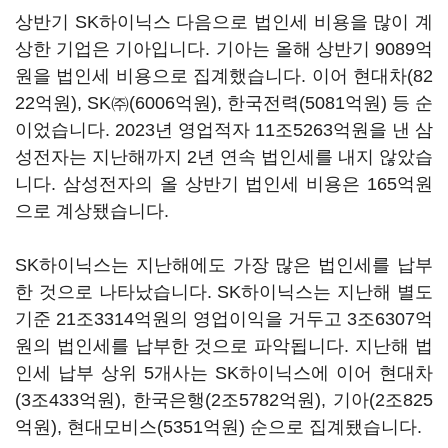
상반기
SK
하이닉스 다음으로 법인세 비용을 많이 계
상한 기업은 기아입니다
.
기아는 올해 상반기
9089
억
원을 법인세 비용으로 집계했습니다
.
이어 현대차
(82
22
억원
), SK㈜(6006
억원
),
한국전력
(5081
억원
)
등 순
이었습니다
. 2023
년 영업적자
11
조
5263
억원을 낸 삼
성전자는 지난해까지
2
년 연속 법인세를 내지 않았습
니다
.
삼성전자의 올 상반기 법인세 비용은
165
억원
으로 계상됐습니다
.
SK
하이닉스는 지난해에도 가장 많은 법인세를 납부
한 것으로 나타났습니다
. SK
하이닉스는 지난해 별도
기준
21
조
3314
억원의 영업이익을 거두고
3
조
6307
억
원의 법인세를 납부한 것으로 파악됩니다
.
지난해 법
인세 납부 상위
5
개사는
SK
하이닉스에 이어 현대차
(3
조
433
억원
),
한국은행
(2
조
5782
억원
),
기아
(2
조
825
억원
),
현대모비스
(5351
억원
)
순으로 집계됐습니다
.