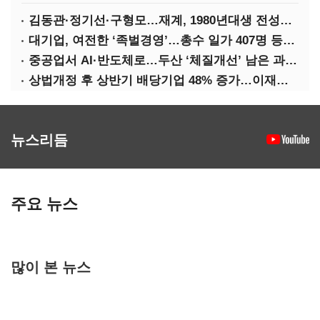
김동관·정기선·구형모…재계, 1980년대생 전성시대
대기업, 여전한 ‘족벌경영’…총수 일가 407명 등기임원
중공업서 AI·반도체로…두산 ‘체질개선’ 남은 과제는
상법개정 후 상반기 배당기업 48% 증가…이재용 배당액 728억 1위
뉴스리듬
주요 뉴스
많이 본 뉴스