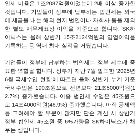
인세 비용은
1
조
2087
억원이었는데 2배 이상 증가한
것입니다
.
기업들이 정부에 납부하는 법인세는 외국
에 세금을 내는 해외 현지 법인이나 자회사 등을 제외
한 별도 재무제표상 이익을 기준으로 합니다
. SK
하
이닉스는 올해 상반기
15
조
2124
억원의 영업이익을
기록하는 등 역대 최대 실적을 거뒀습니다
.
기업들이 정부에 납부하는 법인세는 정부 세수에 중
요한 역할을 합니다
.
정부가 지난
7
월 발표한
‘2025
년
6
월 국세수입 현황
’
에 따르면 올해 상반기 누계 기준
국세수입은
190
조원으로 전년보다
21
조
5000
억원
(1
2.7%)
증가했습니다
.
이중 법인세 수입은
45
조원으
로
14
조
4000
억원
(46.9%)
증가했습니다
.
아직 공제액
등 고려해야 할 부분이 많지만 단순 계산 시 상반기
정부 법인세
45
조원 중
6%
가량을
SK
하이닉스가 채
우는 셈입니다
.