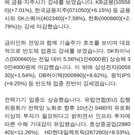
에 금융·지주사가 강세를 보였습니다.
KB금융(10556
0)
(+7.01%),
한국금융지주(071050)
(+6.15%) 등 금융
사와
SK스퀘어(402340)
(+7.59%),
한화(000880)
(+2.
79%)는 강세 마감했습니다.
금리인하 전망과 함께 기술주가 호조를 보이며 대표
적으로 반도체 업종도 강세를 보였습니다.
SK하이닉
스(000660)
는 전일 대비 5.56%(1만6000원) 상승해 3
0만4000원에 마감했습니다. 이 밖에
삼성전자(0059
30)
(+1.54%),
DB하이텍(000990)
(+8.62%), 원익IPS
(+9.25%) 등 반도체 업종 전반이 강세였습니다.
전력기기 업종도 상승했습니다. 유럽연합(EU) 집행
위원회가 전력망 노화로 향후 10년간 5480억 유로화
이상의 투자가 필요하다고 밝히면서 인프라 투자에
따른 수혜 기대감이 유입됐습니다.
효성중공업(2980
40)
(+11.26%),
HD현대일렉트릭(267260)
(+8.53%),