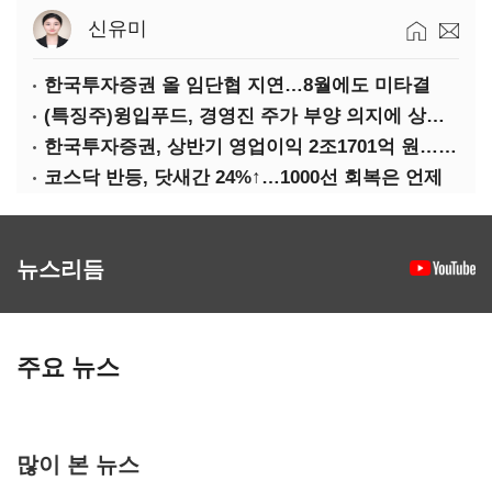
신유미
한국투자증권 올 임단협 지연…8월에도 미타결
(특징주)윙입푸드, 경영진 주가 부양 의지에 상한가
한국투자증권, 상반기 영업이익 2조1701억 원… 전년비 89.1%↑
코스닥 반등, 닷새간 24%↑…1000선 회복은 언제
뉴스리듬
주요 뉴스
많이 본 뉴스