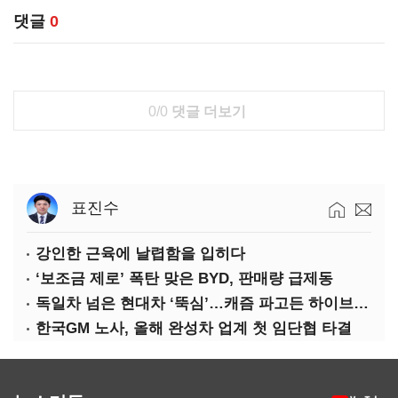
댓글
0
0/0
댓글 더보기
표진수
강인한 근육에 날렵함을 입히다
‘보조금 제로’ 폭탄 맞은 BYD, 판매량 급제동
독일차 넘은 현대차 ‘뚝심’…캐즘 파고든 하이브리드 역전극
한국GM 노사, 올해 완성차 업계 첫 임단협 타결