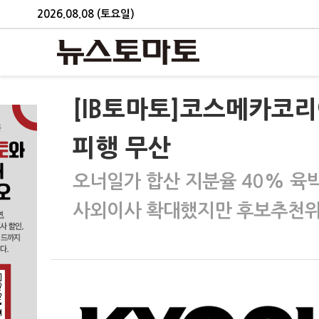
2026.08.08 (토요일)
[IB토마토]코스메카코
피행 무산
오너일가 합산 지분율 40% 육박
사외이사 확대했지만 후보추천위