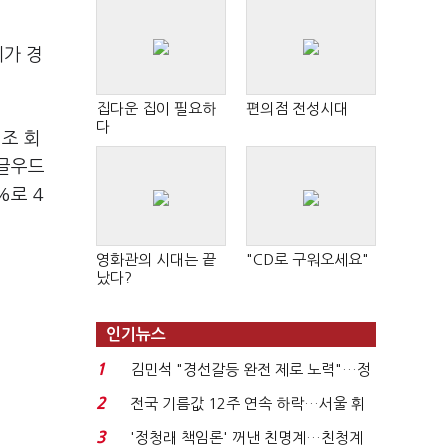
체가 경
집다운 집이 필요하
편의점 전성시대
다
 조 회
잉글우드
%로 4
영화관의 시대는 끝
"CD로 구워오세요"
났다?
인기뉴스
1
김민석 "경선갈등 완전 제로 노력"…정
청래 "반명 공세 사...
2
전국 기름값 12주 연속 하락…서울 휘
발윳값 1909원...
3
'정청래 책임론' 꺼낸 친명계…친청계