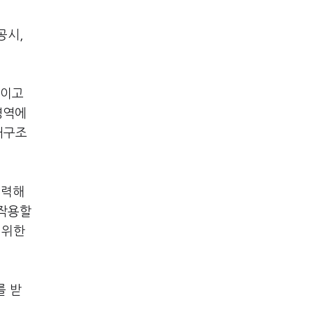
공시,
건이고
영역에
배구조
주력해
 작용할
 위한
를 받