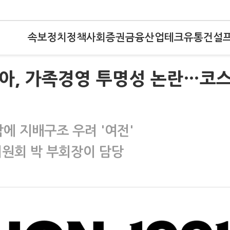
속보
정치
정책
사회
증권
금융
산업
테크
유통
건설
리아, 가족경영 투명성 논란…코
에 지배구조 우려 '여전'
원회 박 부회장이 담당