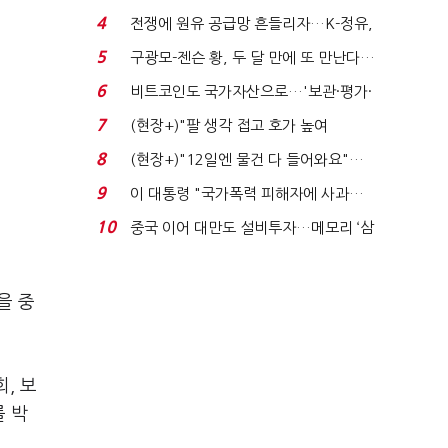
는 추가투표 때리기...
4
전쟁에 원유 공급망 흔들리자…K-정유,
에너지안보 핵심...
5
구광모-젠슨 황, 두 달 만에 또 만난다…
로봇·AI 등 논...
6
비트코인도 국가자산으로…'보관·평가·
처분' 기준은 ...
7
(현장+)"팔 생각 접고 호가 높여
요"…'덜 똘똘한 한 채' 20...
8
(현장+)"12일엔 물건 다 들어와요"…
빈 매대 채우며 문 연 ...
9
이 대통령 "국가폭력 피해자에 사과…
적극적 조사로 진...
10
중국 이어 대만도 설비투자…메모리 ‘삼
국전쟁’
을 중
, 보
 박