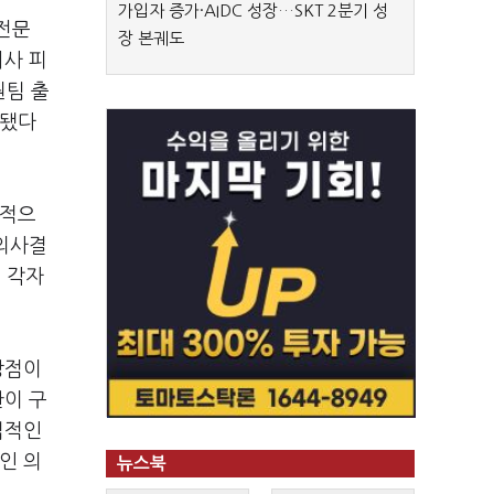
가입자 증가·AIDC 성장…SKT 2분기 성
 전문
장 본궤도
회사 피
원팀 출
임됐다
립적으
 의사결
 각자
장점이
한이 구
법적인
인 의
뉴스북