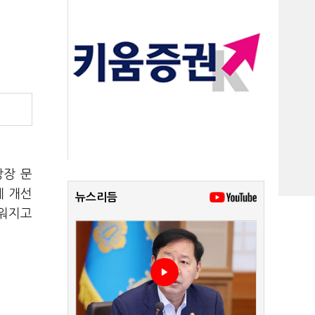
상장 문
제 개선
뉴스리듬
려워지고