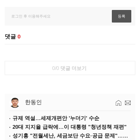
댓글
0
0/0
댓글 더보기
한동인
규제 역설…세제개편안 '누더기' 수순
20대 지지율 급락에…이 대통령 "청년정책 재편"
성기홍 "전월세난, 세금보단 수요·공급 문제"…닥공 시사