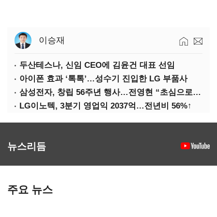
이승재
두산테스나, 신임 CEO에 김윤건 대표 선임
아이폰 효과 ‘톡톡’…성수기 진입한 LG 부품사
삼성전자, 창립 56주년 행사…전영현 “초심으로 경쟁력 회복해야”
LG이노텍, 3분기 영업익 2037억…전년비 56%↑
뉴스리듬
주요 뉴스