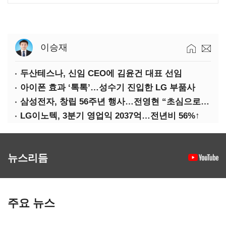
이승재
두산테스나, 신임 CEO에 김윤건 대표 선임
아이폰 효과 ‘톡톡’…성수기 진입한 LG 부품사
삼성전자, 창립 56주년 행사…전영현 “초심으로 경쟁력 회복해야”
LG이노텍, 3분기 영업익 2037억…전년비 56%↑
뉴스리듬
주요 뉴스