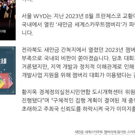
서울 WYD는 지난 2023년 8월 프란체스코 교
국내에서 열린 '새만금 세계스카우트잼버리'가 파
니다.
전라북도 새만금 간척지에서 열렸던 2023년 잼
부족으로 국내외 비판이 쏟아졌습니다. 당초 대
거론됐지만, 지역 개발과 정치적 이해관계로 인
개발사업 지원을 위해 잼버리 대회가 이용됐다는 
황지욱 경제정의실천시민연합 도시개혁센터 위원장
진행됐다”며 “구체적인 집행 계획이 결여된 채 
초래하고 주최국 신뢰도를 하락시켜 국가 이미지
새만금 세계스카우트 잼버리에 참가한 스카우