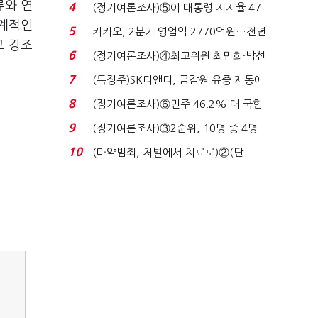
로이터에 성명...
류와 연
4
(정기여론조사)⑤이 대통령 지지율 47.
체계적인
7%…일주일 만에 ...
5
카카오, 2분기 영업익 2770억원…전년
고 강조
비 36% 증가...
6
(정기여론조사)④최고위원 최민희·박선
원 '양강'…서미...
7
(특징주)SK디앤디, 금감원 유증 제동에
장 초반 상한가...
8
(정기여론조사)⑥민주 46.2% 대 국힘
31.0%…오차범위 밖 ...
9
(정기여론조사)③2순위, 10명 중 4명
'송영길'…정청래 '한 ...
10
(마약범죄, 처벌에서 치료로)②(단
독)"마약은 전염병…여성...