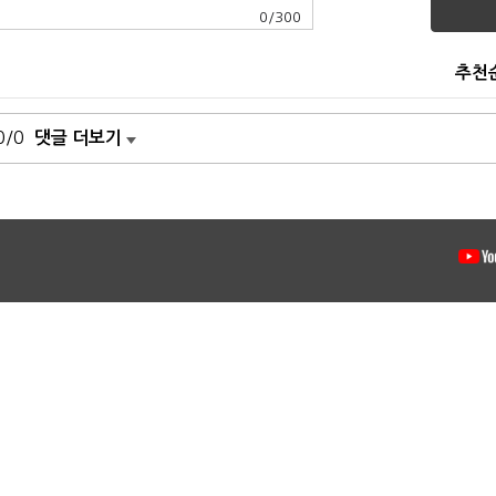
0
/
300
추천
0/0
댓글 더보기