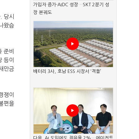
가입자 증가·AIDC 성장…SKT 2분기 성
장 본궤도
. 당시
 나왔습
과 준비
장 등이
 새만금
배터리 3사, 호남 ESS 시장서 ‘격돌’
 경쟁이
 불편을
다음, AI 도입에도 점유율 2%…에이전트