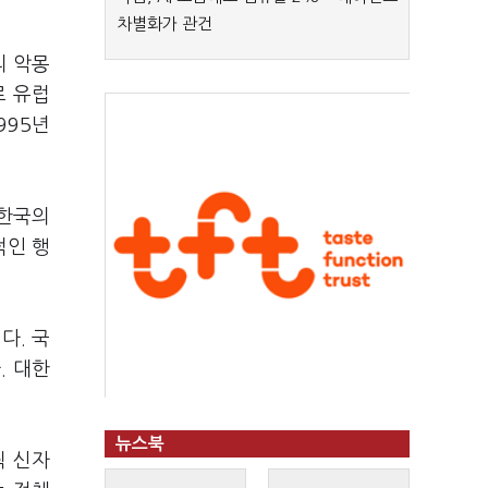
차별화가 관건
리 악몽
로 유럽
995년
 한국의
적인 행
다. 국
. 대한
뉴스북
릭 신자