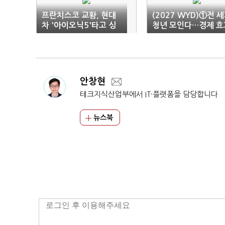
프란치스코 교황, 현대
(2027 WYD)①전 
차 '아이오닉5'타고 싱
청년 모인다…경제 효
가포르 순방
11조 주목
안창현
테크지식산업부에서 IT·플랫폼을 담당합니다
뉴스북