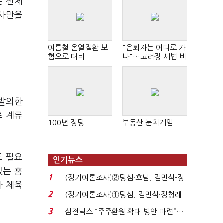
는 전체
행사만을
여름철 온열질환 보
"은퇴자는 어디로 가
험으로 대비
나"…고려장 세법 비
판 확산
 발의한
로 계류
100년 정당
부동산 눈치게임
도 필요
인기뉴스
있는 홈
1
(정기여론조사)②당심·호남, 김민석-정
과 체육
청래 '초접전'...
2
(정기여론조사)①당심, 김민석·정청래
'초접전'…대통령 ...
3
삼전닉스 “주주환원 확대 방안 마련”…