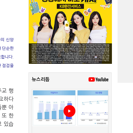
들의 신앙
가 단순한
요합니다.
간 점검을
뉴스리듬
주교 행
필요하다
들뿐 아
 또 한
고 있습