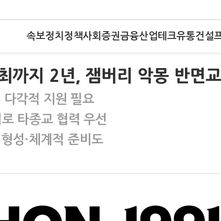
속보
정치
정책
사회
증권
금융
산업
테크
유통
건설
개최까지 2년, 잼버리 악몽 반면
 다각적 지원 필요
회로 타종교 협력 우선
 형성·체계적 준비도