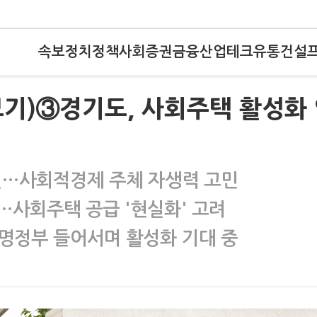
속보
정치
정책
사회
증권
금융
산업
테크
유통
건설
기)③경기도, 사회주택 활성화
진…사회적경제 주체 자생력 고민
…사회주택 공급 '현실화' 고려
명정부 들어서며 활성화 기대 중