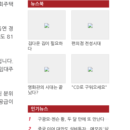
사회주택
뉴스북
동연 경
도 81
집다운 집이 필요하
편의점 전성시대
다
겁니다.
 임대주
영화관의 시대는 끝
"CD로 구워오세요"
났다?
된 분위
 공급이
인기뉴스
1
구광모-젠슨 황, 두 달 만에 또 만난다…
로봇·AI 등 논...
2
중국 이어 대만도 설비투자…메모리 ‘삼