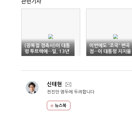
관련기사
(광복절 경축사)이 대통
이번에도 '조국' 변곡
령 투트랙에…일, 13년
점…이 대통령 지지율
만에 '반성'
잇단 '최저치'
신태현
전진만 염두에 두려합니다
뉴스북