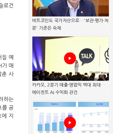
정슬로건
비트코인도 국가자산으로…'보관·평가·처
분' 기준은 숙제
어질 예
H가 매
갖춘 사
카카오, 2분기 매출·영업익 역대 최대…
에이전트 AI 수익화 관건
고려하는
호를 공
호에 지