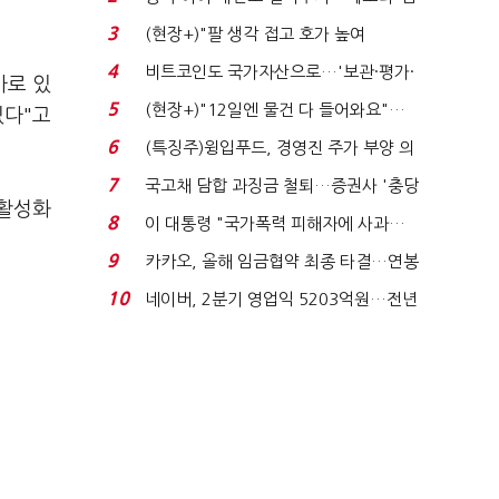
국전쟁’
3
(현장+)"팔 생각 접고 호가 높여
요"…'덜 똘똘한 한 채' 20...
4
비트코인도 국가자산으로…'보관·평가·
사로 있
처분' 기준은 ...
5
(현장+)"12일엔 물건 다 들어와요"…
있다"고
빈 매대 채우며 문 연 ...
6
(특징주)윙입푸드, 경영진 주가 부양 의
지에 상한가...
7
국고채 담합 과징금 철퇴…증권사 '충당
 활성화
금 폭탄' 우려...
8
이 대통령 "국가폭력 피해자에 사과…
적극적 조사로 진...
9
카카오, 올해 임금협약 최종 타결…연봉
6.3% 인상·격려...
10
네이버, 2분기 영업익 5203억원…전년
비 0.2% 감소...