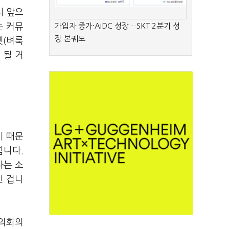
시 앞으
는 커뮤
가입자 증가·AIDC 성장…SKT 2분기 성
장 본궤도
켓(벼룩
 될 거
기 때문
합니다.
다는 소
인 겁니
도의회의