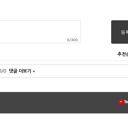
0
/
300
추천
0/0
댓글 더보기