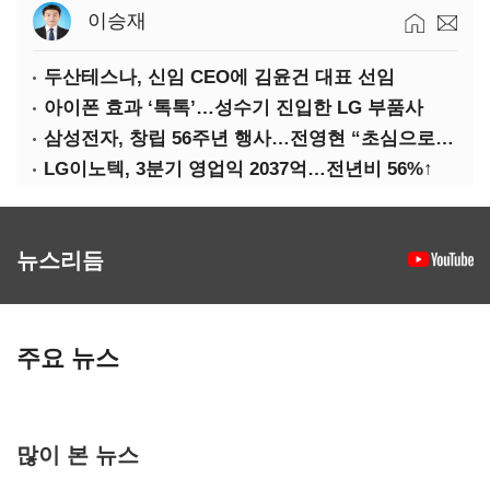
이승재
두산테스나, 신임 CEO에 김윤건 대표 선임
아이폰 효과 ‘톡톡’…성수기 진입한 LG 부품사
삼성전자, 창립 56주년 행사…전영현 “초심으로 경쟁력 회복해야”
LG이노텍, 3분기 영업익 2037억…전년비 56%↑
뉴스리듬
주요 뉴스
많이 본 뉴스