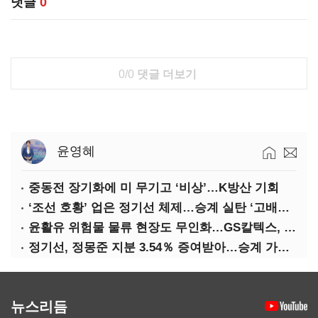
댓글
0
0/0
댓글 더보기
윤영혜
중동전 장기화에 미 무기고 ‘비상’…K방산 기회
‘조선 호황’ 업은 정기선 체제…승계 실탄 ‘고배당’ 주목
윤활유 위험물 물류 현장도 무인화…GS칼텍스, 디지털 전환 가속
정기선, 정몽준 지분 3.54％ 증여받아…승계 가속화
뉴스리듬