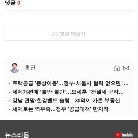
댓글
0
0/0
댓글 더보기
홍연
주택공급 '동상이몽'…정부·서울시 협력 없으면 '공수표'
세제개편에 ‘불안·불만’…오세훈 "전월세 구하기 더 힘들어질 것"
강남 관망·한강벨트 술렁…30억이 가른 부동산 민심
세제로는 역부족…정부 '공급대책' 만지작
뉴스리듬