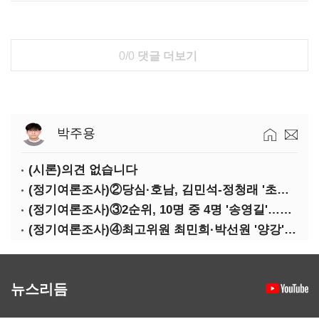
0/0
댓글 더보기
박주용
(시론)의견 없습니다
(정기여론조사)②당심·호남, 김민석-정청래 '초접전'
(정기여론조사)③2순위, 10명 중 4명 '송영길'…정청래 '한 자릿수'
(정기여론조사)④최고위원 최민희·박선원 '양강'…서미화·이성윤·임미애 뒤이어
뉴스리듬