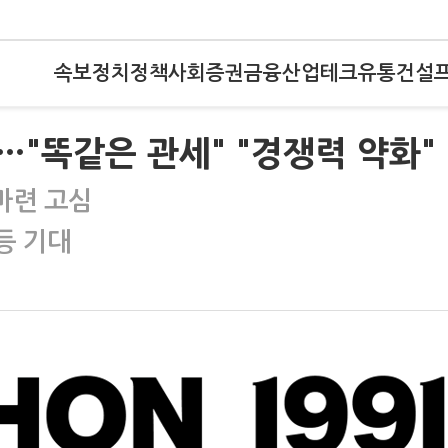
속보
정치
정책
사회
증권
금융
산업
테크
유통
건설
"똑같은 관세" "경쟁력 약화"
 마련 고심
등 기대