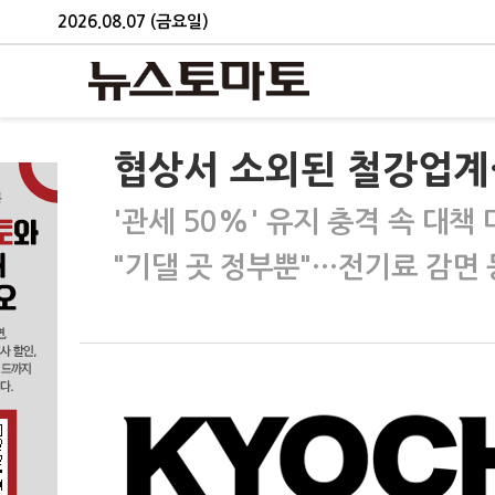
2026.08.07 (금요일)
협상서 소외된 철강업계…
'관세 50%' 유지 충격 속 대책
"기댈 곳 정부뿐"…전기료 감면 