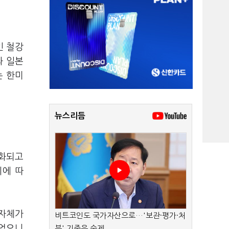
인 철강
과 일본
는 한미
뉴스리듬
강화되고
회에 따
 자체가
비트코인도 국가자산으로…'보관·평가·처
뛰었으니
분' 기준은 숙제