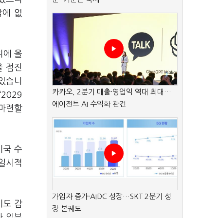
밖에 없
위에 올
을 점진
 있습니
카카오, 2분기 매출·영업익 역대 최대…
2029
에이전트 AI 수익화 관건
 마련할
미국 수
 일시적
가입자 증가·AIDC 성장…SKT 2분기 성
기도 감
장 본궤도
나 일부