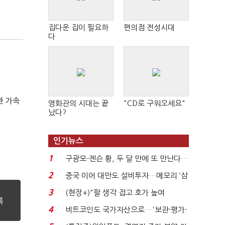
집다운 집이 필요하
편의점 전성시대
다
환 가속
영화관의 시대는 끝
"CD로 구워오세요"
났다?
인기뉴스
1
구광모-젠슨 황, 두 달 만에 또 만난다…
로봇·AI 등 논...
2
중국 이어 대만도 설비투자…메모리 ‘삼
국전쟁’
3
(현장+)"팔 생각 접고 호가 높여
요"…'덜 똘똘한 한 채' 20...
4
비트코인도 국가자산으로…'보관·평가·
처분' 기준은 ...