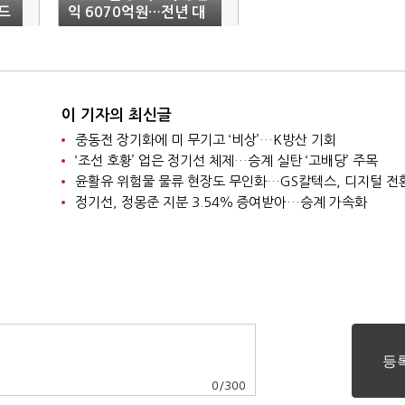
드
익 6070억원…전년 대
비 19.3%↓
이 기자의 최신글
중동전 장기화에 미 무기고 ‘비상’…K방산 기회
‘조선 호황’ 업은 정기선 체제…승계 실탄 ‘고배당’ 주목
윤활유 위험물 물류 현장도 무인화…GS칼텍스, 디지털 전
정기선, 정몽준 지분 3.54％ 증여받아…승계 가속화
0
/
300