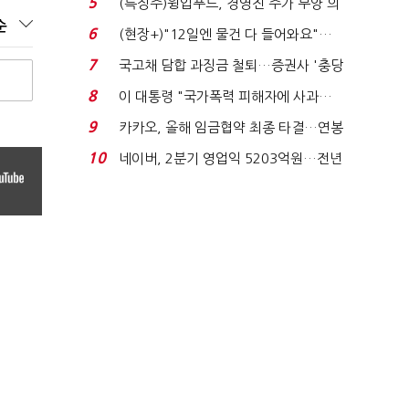
5
(특징주)윙입푸드, 경영진 주가 부양 의
순
지에 상한가...
6
(현장+)"12일엔 물건 다 들어와요"…
빈 매대 채우며 문 연 ...
7
국고채 담합 과징금 철퇴…증권사 '충당
금 폭탄' 우려...
8
이 대통령 "국가폭력 피해자에 사과…
적극적 조사로 진...
9
카카오, 올해 임금협약 최종 타결…연봉
6.3% 인상·격려...
10
네이버, 2분기 영업익 5203억원…전년
비 0.2% 감소...