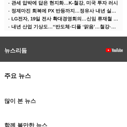
관세 압박에 답은 현지화…K-철강, 미국 투자 러시
정제마진 회복에 PX 반등까지…정유사 내년 실적 기대
LG전자, 19일 전사 확대경영회의…신임 류재철 사장 주관
내년 산업 기상도…“반도체·디플 ‘맑음’…철강·석화 ‘흐림’”
뉴스리듬
주요 뉴스
많이 본 뉴스
함께 볼만한 뉴스